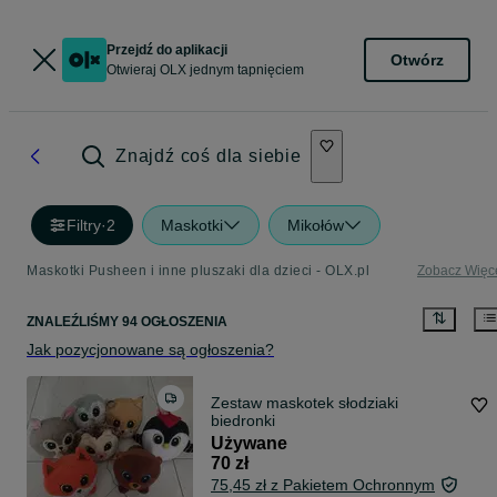
Przejdź do aplikacji
Otwórz
Otwieraj OLX jednym tapnięciem
Znajdź coś dla siebie
Filtry
·
2
Maskotki
Mikołów
Maskotki Pusheen i inne pluszaki dla dzieci - OLX.pl
Zobacz Więc
ZNALEŹLIŚMY 94 OGŁOSZENIA
Jak pozycjonowane są ogłoszenia?
Zestaw maskotek słodziaki
biedronki
Używane
70 zł
75,45 zł z Pakietem Ochronnym