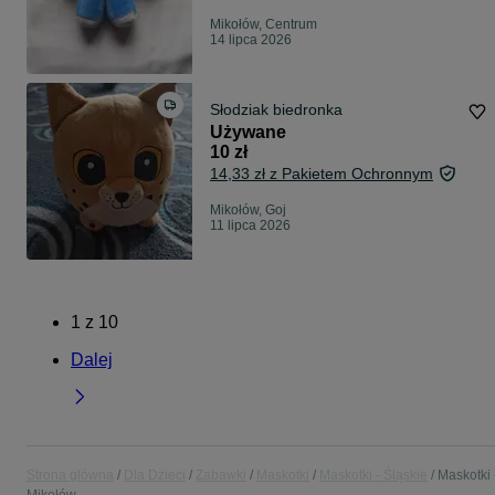
Mikołów, Centrum
14 lipca 2026
Słodziak biedronka
Używane
10 zł
14,33 zł z Pakietem Ochronnym
Mikołów, Goj
11 lipca 2026
1
z
10
Dalej
Strona główna
Dla Dzieci
Zabawki
Maskotki
Maskotki - Śląskie
Maskotki 