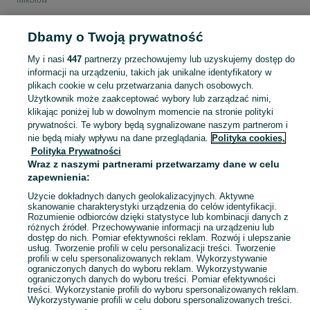
Mikołów
Dbamy o Twoją prywatność
POLSKA » ŚLĄSKIE » MIKOŁÓW
My i nasi
447
partnerzy przechowujemy lub uzyskujemy dostęp do
informacji na urządzeniu, takich jak unikalne identyfikatory w
KATEGORIA
plikach cookie w celu przetwarzania danych osobowych.
Użytkownik może zaakceptować wybory lub zarządzać nimi,
domek ogrodowy dla dzieci
,
basen z kulkami
,
zabawki ogrodowe
,
Zobacz Więc
zabawki mu
klikając poniżej lub w dowolnym momencie na stronie polityki
prywatności. Te wybory będą sygnalizowane naszym partnerom i
nie będą miały wpływu na dane przeglądania.
Polityka cookies,
Mapa kategorii
Polityka Prywatności
Mapa miejscowości
Wraz z naszymi partnerami przetwarzamy dane w celu
zapewnienia:
Mapa ministron
Popularne wyszukiwania
Użycie dokładnych danych geolokalizacyjnych. Aktywne
skanowanie charakterystyki urządzenia do celów identyfikacji.
Rozumienie odbiorców dzięki statystyce lub kombinacji danych z
różnych źródeł. Przechowywanie informacji na urządzeniu lub
dostęp do nich. Pomiar efektywności reklam. Rozwój i ulepszanie
usług. Tworzenie profili w celu personalizacji treści. Tworzenie
profili w celu spersonalizowanych reklam. Wykorzystywanie
ograniczonych danych do wyboru reklam. Wykorzystywanie
ograniczonych danych do wyboru treści. Pomiar efektywności
treści. Wykorzystanie profili do wyboru spersonalizowanych reklam.
Wykorzystywanie profili w celu doboru spersonalizowanych treści.