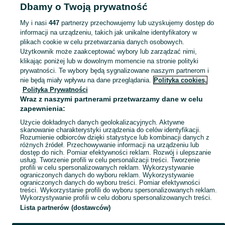
Dbamy o Twoją prywatność
Małopolskie
Lalki - Wadowice
My i nasi
447
partnerzy przechowujemy lub uzyskujemy dostęp do
informacji na urządzeniu, takich jak unikalne identyfikatory w
KATEGORIA
plikach cookie w celu przetwarzania danych osobowych.
Użytkownik może zaakceptować wybory lub zarządzać nimi,
domek ogrodowy dla dzieci
,
basen z kulkami
,
zabawki ogrodowe
,
Zobacz Więc
zabawki mu
klikając poniżej lub w dowolnym momencie na stronie polityki
prywatności. Te wybory będą sygnalizowane naszym partnerom i
nie będą miały wpływu na dane przeglądania.
Polityka cookies,
Mapa kategorii
Polityka Prywatności
Mapa miejscowości
Wraz z naszymi partnerami przetwarzamy dane w celu
zapewnienia:
Mapa ministron
Użycie dokładnych danych geolokalizacyjnych. Aktywne
Popularne wyszukiwania
skanowanie charakterystyki urządzenia do celów identyfikacji.
Rozumienie odbiorców dzięki statystyce lub kombinacji danych z
różnych źródeł. Przechowywanie informacji na urządzeniu lub
dostęp do nich. Pomiar efektywności reklam. Rozwój i ulepszanie
usług. Tworzenie profili w celu personalizacji treści. Tworzenie
profili w celu spersonalizowanych reklam. Wykorzystywanie
ograniczonych danych do wyboru reklam. Wykorzystywanie
ograniczonych danych do wyboru treści. Pomiar efektywności
treści. Wykorzystanie profili do wyboru spersonalizowanych reklam.
Wykorzystywanie profili w celu doboru spersonalizowanych treści.
Lista partnerów (dostawców)