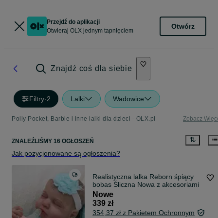
Przejdź do aplikacji
Otwórz
Otwieraj OLX jednym tapnięciem
Znajdź coś dla siebie
Filtry
·
2
Lalki
Wadowice
Polly Pocket, Barbie i inne lalki dla dzieci - OLX.pl
Zobacz Więc
ZNALEŹLIŚMY 16 OGŁOSZEŃ
Jak pozycjonowane są ogłoszenia?
Realistyczna lalka Reborn śpiący
bobas Śliczna Nowa z akcesoriami
Nowe
339 zł
354,37 zł z Pakietem Ochronnym