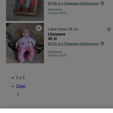
55,99 zł z Pakietem Ochronnym
Wadowice
24 lipca 2026
Lalka bobas 38 cm
Używane
45 zł
50,61 zł z Pakietem Ochronnym
Wadowice
09 lipca 2026
1
z
2
Dalej
Strona główna
Dla Dzieci
Zabawki
Lalki i akcesoria
Lalki
Lalki -