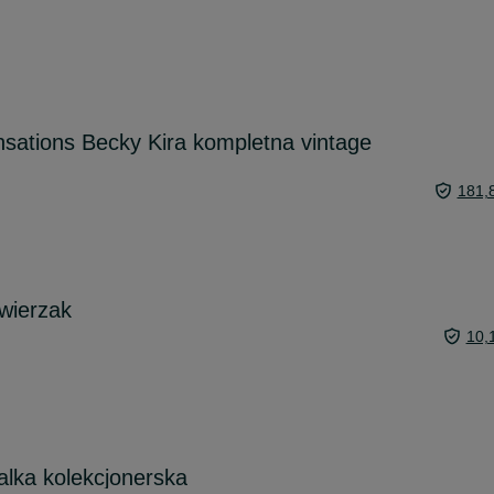
nsations Becky Kira kompletna vintage
181,
wierzak
10,
lalka kolekcjonerska