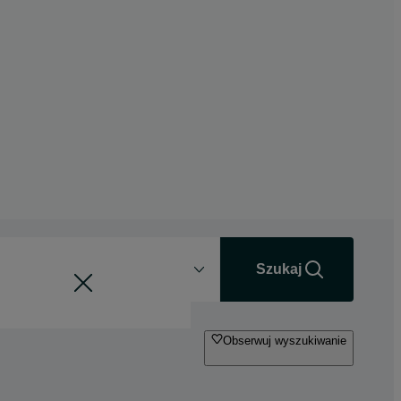
Odległość
+0 km
Szukaj
Obserwuj wyszukiwanie