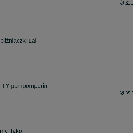
81,
bliźniaczki Lali
ITTY pompompurin
35,
irmy Tako