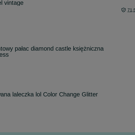
l vintage
71,
ntowy pałac diamond castle księżniczna
cess
na laleczka lol Color Change Glitter