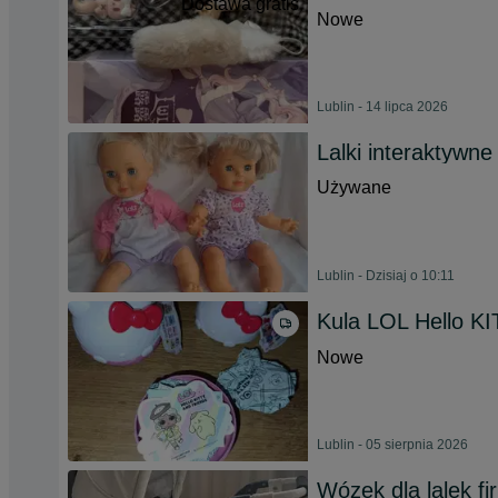
Dostawa gratis
Nowe
Lublin - 14 lipca 2026
Lalki interaktywne 
Używane
Lublin - Dzisiaj o 10:11
Kula LOL Hello K
Nowe
Lublin - 05 sierpnia 2026
Wózek dla lalek f