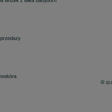
a wózek z lalka babyborn
 sprzedazy
noskóra
28,