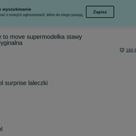
to wyszukiwanie
Zapisz
ać o nowych ogłoszeniach, które do niego pasują.
e to move supermodelka stawy
ryginalna
160,
 surprise laleczki
l