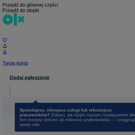
Przejdź do głównej części
Przejdź do stopki
Czat
Twoje konto
Dodaj ogłoszenie
Dla biznesu
opens in a new tab
Sprzedajesz, oferujesz usługi lub rekrutujesz
pracowników?
Zobacz, jak dzięki naszym rozwiązaniom dl
firm możesz dotrzeć do milionów użytkowników — i osiągną
swoje cele.