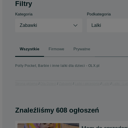
Filtry
Kategoria
Podkategoria
Zabawki
Lalki
Wszystkie
Firmowe
Prywatne
Polly Pocket, Barbie i inne lalki dla dzieci - OLX.pl
Strona główna
Dla Dzieci
Zabawki
Lalki i akcesoria
Lalki
Lalki - Lu
Znaleźliśmy 608 ogłoszeń