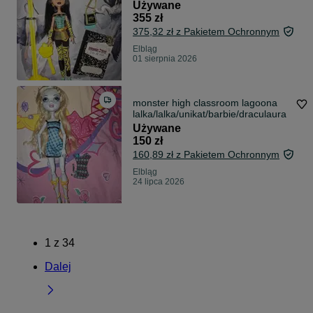
/unikat/lala/kolekcjonerska
Używane
355 zł
375,32 zł z Pakietem Ochronnym
Elbląg
01 sierpnia 2026
monster high classroom lagoona
lalka/lalka/unikat/barbie/draculaura
Używane
150 zł
160,89 zł z Pakietem Ochronnym
Elbląg
24 lipca 2026
1
z
34
Dalej