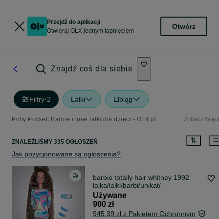
Przejdź do aplikacji
Otwórz
Otwieraj OLX jednym tapnięciem
Znajdź coś dla siebie
Filtry
·
2
Lalki
Elbląg
Polly Pocket, Barbie i inne lalki dla dzieci - OLX.pl
Zobacz Więc
ZNALEŹLIŚMY 335 OGŁOSZEŃ
Jak pozycjonowane są ogłoszenia?
barbie totally hair whitney 1992
lalka/lalki/barbi/unikat/
Używane
900 zł
945,39 zł z Pakietem Ochronnym