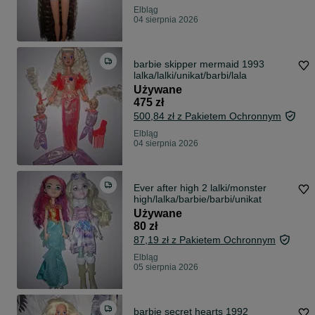
Elbląg
04 sierpnia 2026
barbie skipper mermaid 1993
lalka/lalki/unikat/barbi/lala
Używane
475 zł
500,84 zł z Pakietem Ochronnym
Elbląg
04 sierpnia 2026
Ever after high 2 lalki/monster
high/lalka/barbie/barbi/unikat
Używane
80 zł
87,19 zł z Pakietem Ochronnym
Elbląg
05 sierpnia 2026
barbie secret hearts 1992