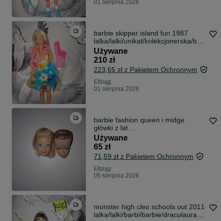
01 sierpnia 2026
barbie skipper island fun 1987
lalka/lalki/unikat/kolekcjonerska/bar
bi/lala
Używane
210 zł
223,65 zł z Pakietem Ochronnym
Elbląg
01 sierpnia 2026
barbie fashion queen i midge
główki z lat
60/lalka/unikat/akcesoria
Używane
65 zł
71,59 zł z Pakietem Ochronnym
Elbląg
05 sierpnia 2026
monster high cleo schools out 2011
lalka/lalki/barbi/barbie/draculaura