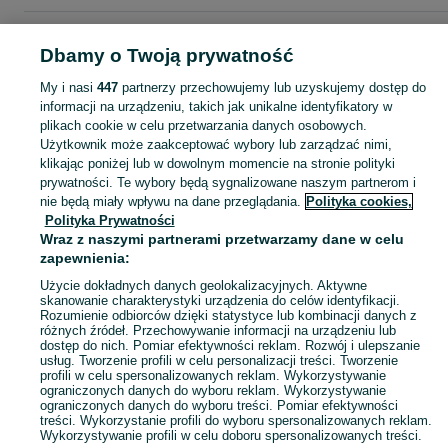
Strona główna
Dla Dzieci
Zabawki
Lalki i akcesoria
Lalki
Lalki -
Dbamy o Twoją prywatność
Warmińsko-mazurskie
Lalki - Elbląg
My i nasi
447
partnerzy przechowujemy lub uzyskujemy dostęp do
informacji na urządzeniu, takich jak unikalne identyfikatory w
KATEGORIA
plikach cookie w celu przetwarzania danych osobowych.
Użytkownik może zaakceptować wybory lub zarządzać nimi,
domek ogrodowy dla dzieci
,
basen z kulkami
,
zabawki ogrodowe
,
Zobacz Więc
zabawki mu
klikając poniżej lub w dowolnym momencie na stronie polityki
prywatności. Te wybory będą sygnalizowane naszym partnerom i
nie będą miały wpływu na dane przeglądania.
Polityka cookies,
Mapa kategorii
Polityka Prywatności
Mapa miejscowości
Wraz z naszymi partnerami przetwarzamy dane w celu
zapewnienia:
Mapa ministron
Popularne wyszukiwania
Użycie dokładnych danych geolokalizacyjnych. Aktywne
skanowanie charakterystyki urządzenia do celów identyfikacji.
Rozumienie odbiorców dzięki statystyce lub kombinacji danych z
różnych źródeł. Przechowywanie informacji na urządzeniu lub
dostęp do nich. Pomiar efektywności reklam. Rozwój i ulepszanie
usług. Tworzenie profili w celu personalizacji treści. Tworzenie
profili w celu spersonalizowanych reklam. Wykorzystywanie
ograniczonych danych do wyboru reklam. Wykorzystywanie
ograniczonych danych do wyboru treści. Pomiar efektywności
treści. Wykorzystanie profili do wyboru spersonalizowanych reklam.
Wykorzystywanie profili w celu doboru spersonalizowanych treści.