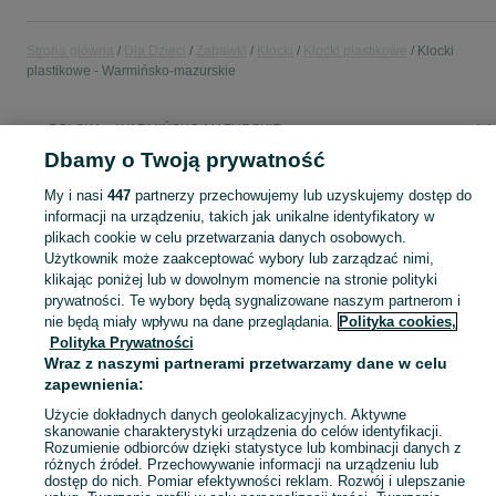
Strona główna
Dla Dzieci
Zabawki
Klocki
Klocki plastikowe
Klocki
plastikowe - Warmińsko-mazurskie
POLSKA » WARMIŃSKO-MAZURSKIE
Dbamy o Twoją prywatność
KATEGORIA
My i nasi
447
partnerzy przechowujemy lub uzyskujemy dostęp do
informacji na urządzeniu, takich jak unikalne identyfikatory w
plikach cookie w celu przetwarzania danych osobowych.
domek ogrodowy dla dzieci
,
basen z kulkami
,
zabawki ogrodowe
,
Zobacz Więc
zabawki mu
Użytkownik może zaakceptować wybory lub zarządzać nimi,
klikając poniżej lub w dowolnym momencie na stronie polityki
Mapa kategorii
prywatności. Te wybory będą sygnalizowane naszym partnerom i
nie będą miały wpływu na dane przeglądania.
Polityka cookies,
Mapa miejscowości
Polityka Prywatności
Mapa ministron
Wraz z naszymi partnerami przetwarzamy dane w celu
zapewnienia:
Popularne wyszukiwania
Użycie dokładnych danych geolokalizacyjnych. Aktywne
skanowanie charakterystyki urządzenia do celów identyfikacji.
Rozumienie odbiorców dzięki statystyce lub kombinacji danych z
różnych źródeł. Przechowywanie informacji na urządzeniu lub
dostęp do nich. Pomiar efektywności reklam. Rozwój i ulepszanie