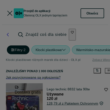
Przejdź do aplikacji
Otwórz
Otwieraj OLX jednym tapnięciem
Znajdź coś dla siebie
Filtry
·
2
Klocki plastikowe
Warmińsko-mazurski
Klocki plastikowe różnych marek dla dzieci - OLX.pl
Zobacz Więc
ZNALEŹLIŚMY
PONAD
1 000 OGŁOSZEŃ
Jak pozycjonowane są ogłoszenia?
Lego technic 8832 lata 90te
Dostawa gratis
Używane
120 zł
128,79 zł z Pakietem Ochronnym