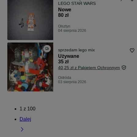
LEGO STAR WARS
Nowe
80 zł
Olsztyn
04 sierpnia 2026
sprzedam lego mix
Używane
35 zł
40,25 zł z Pakietem Ochronnym
Ostróda
03 sierpnia 2026
1
z
100
Dalej