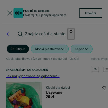
Przejdź do aplikacji
Otwórz
Otwieraj OLX jednym tapnięciem
Znajdź coś dla siebie
Filtry
·
2
Klocki plastikowe
Kępno
Klocki plastikowe różnych marek dla dzieci - OLX.pl
Zobacz Więc
ZNALEŹLIŚMY 121 OGŁOSZEŃ
Jak pozycjonowane są ogłoszenia?
Klocki dla dzieci
Używane
20 zł