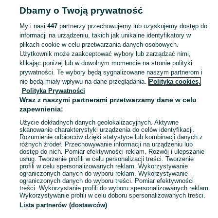
Strona główna
Dla Dzieci
Zabawki
Klocki
Klocki plastikowe
Klocki
Dbamy o Twoją prywatność
plastikowe - Wielkopolskie
Klocki plastikowe - Kępno
My i nasi
447
partnerzy przechowujemy lub uzyskujemy dostęp do
informacji na urządzeniu, takich jak unikalne identyfikatory w
KATEGORIA
plikach cookie w celu przetwarzania danych osobowych.
Użytkownik może zaakceptować wybory lub zarządzać nimi,
domek ogrodowy dla dzieci
,
basen z kulkami
,
zabawki ogrodowe
,
Zobacz Więc
zabawki mu
klikając poniżej lub w dowolnym momencie na stronie polityki
prywatności. Te wybory będą sygnalizowane naszym partnerom i
nie będą miały wpływu na dane przeglądania.
Polityka cookies,
Mapa kategorii
Polityka Prywatności
Mapa miejscowości
Wraz z naszymi partnerami przetwarzamy dane w celu
zapewnienia:
Mapa ministron
Użycie dokładnych danych geolokalizacyjnych. Aktywne
Popularne wyszukiwania
skanowanie charakterystyki urządzenia do celów identyfikacji.
Rozumienie odbiorców dzięki statystyce lub kombinacji danych z
różnych źródeł. Przechowywanie informacji na urządzeniu lub
dostęp do nich. Pomiar efektywności reklam. Rozwój i ulepszanie
usług. Tworzenie profili w celu personalizacji treści. Tworzenie
profili w celu spersonalizowanych reklam. Wykorzystywanie
ograniczonych danych do wyboru reklam. Wykorzystywanie
ograniczonych danych do wyboru treści. Pomiar efektywności
treści. Wykorzystanie profili do wyboru spersonalizowanych reklam.
Wykorzystywanie profili w celu doboru spersonalizowanych treści.
Lista partnerów (dostawców)