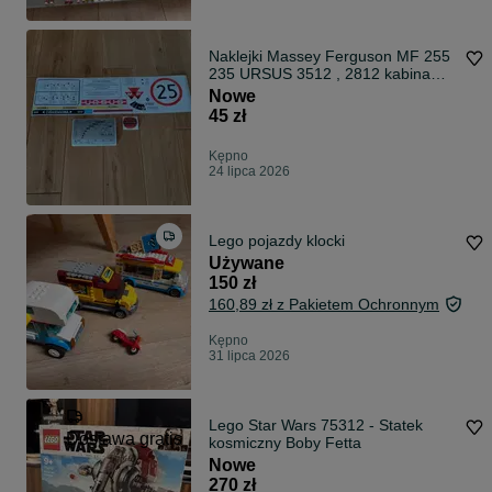
Naklejki Massey Ferguson MF 255
235 URSUS 3512 , 2812 kabina
3502
Nowe
45 zł
Kępno
24 lipca 2026
Lego pojazdy klocki
Używane
150 zł
160,89 zł z Pakietem Ochronnym
Kępno
31 lipca 2026
Lego Star Wars 75312 - Statek
Dostawa gratis
kosmiczny Boby Fetta
Nowe
270 zł