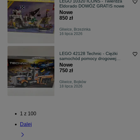
LEGO 10320 ICONS - Twierdza
Eldorado DOWÓZ GRATIS nowe
Nowe
850 zł
Gliwice, Brzezinka
16 lipca 2026
LEGO 42128 Technic - Ciężki
samochód pomocy drogowej
DOWÓZ GRATIS nowe
Nowe
750 zł
Gliwice, Bojków
18 lipca 2026
1
z
100
Dalej