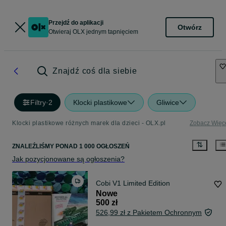
Przejdź do aplikacji
Otwórz
Otwieraj OLX jednym tapnięciem
Znajdź coś dla siebie
Filtry
·
2
Klocki plastikowe
Gliwice
Klocki plastikowe różnych marek dla dzieci - OLX.pl
Zobacz Więc
ZNALEŹLIŚMY
PONAD
1 000 OGŁOSZEŃ
Jak pozycjonowane są ogłoszenia?
Cobi V1 Limited Edition
Nowe
500 zł
526,99 zł z Pakietem Ochronnym