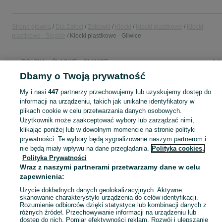
Strona główna
Dla Dzieci
Zabawki
Klocki
Klocki plastikowe
Klocki
plastikowe - Śląskie
Klocki plastikowe - Gliwice
POLSKA » ŚLĄSKIE » GLIWICE
Dbamy o Twoją prywatność
KATEGORIA
My i nasi
447
partnerzy przechowujemy lub uzyskujemy dostęp do
informacji na urządzeniu, takich jak unikalne identyfikatory w
plikach cookie w celu przetwarzania danych osobowych.
domek ogrodowy dla dzieci
,
basen z kulkami
,
zabawki ogrodowe
,
Zobacz Więc
zabawki mu
Użytkownik może zaakceptować wybory lub zarządzać nimi,
klikając poniżej lub w dowolnym momencie na stronie polityki
Mapa kategorii
prywatności. Te wybory będą sygnalizowane naszym partnerom i
nie będą miały wpływu na dane przeglądania.
Polityka cookies,
Mapa miejscowości
Polityka Prywatności
Mapa ministron
Wraz z naszymi partnerami przetwarzamy dane w celu
Popularne wyszukiwania
zapewnienia:
Użycie dokładnych danych geolokalizacyjnych. Aktywne
skanowanie charakterystyki urządzenia do celów identyfikacji.
Rozumienie odbiorców dzięki statystyce lub kombinacji danych z
różnych źródeł. Przechowywanie informacji na urządzeniu lub
dostęp do nich. Pomiar efektywności reklam. Rozwój i ulepszanie