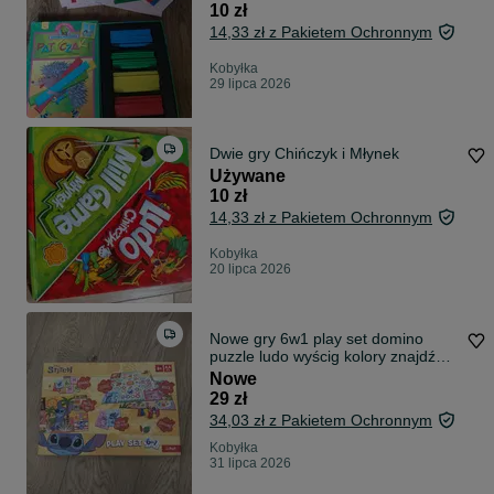
10 zł
14,33 zł z Pakietem Ochronnym
Kobyłka
29 lipca 2026
Dwie gry Chińczyk i Młynek
Używane
10 zł
14,33 zł z Pakietem Ochronnym
Kobyłka
20 lipca 2026
Nowe gry 6w1 play set domino
puzzle ludo wyścig kolory znajdź
postać wiek 3+ Stitch Disney Trefl
Nowe
29 zł
34,03 zł z Pakietem Ochronnym
Kobyłka
31 lipca 2026