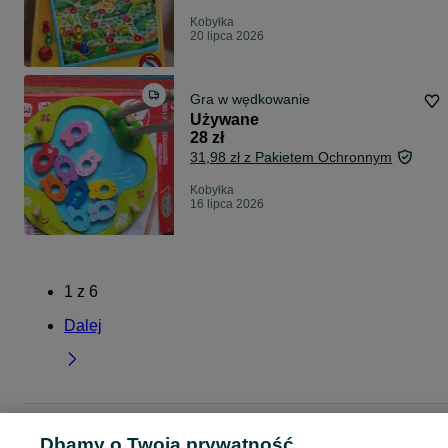
Kobyłka
20 lipca 2026
Gra w wędkowanie
Używane
28 zł
31,98 zł z Pakietem Ochronnym
Kobyłka
16 lipca 2026
1
z
6
Dalej
Strona główna
Dla Dzieci
Zabawki
Gry dla dzieci
Gry dla dzieci -
Dbamy o Twoją prywatność