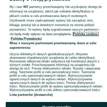
Mazowieckie
Gry dla dzieci - Kobyłka
My i nasi
447
partnerzy przechowujemy lub uzyskujemy dostęp do
informacji na urządzeniu, takich jak unikalne identyfikatory w
KATEGORIA
plikach cookie w celu przetwarzania danych osobowych.
Użytkownik może zaakceptować wybory lub zarządzać nimi,
domek ogrodowy dla dzieci
,
basen z kulkami
,
zabawki ogrodowe
,
Zobacz Więc
zabawki mu
klikając poniżej lub w dowolnym momencie na stronie polityki
prywatności. Te wybory będą sygnalizowane naszym partnerom i
nie będą miały wpływu na dane przeglądania.
Polityka cookies,
Mapa kategorii
Polityka Prywatności
Mapa miejscowości
Wraz z naszymi partnerami przetwarzamy dane w celu
zapewnienia:
Mapa ministron
Użycie dokładnych danych geolokalizacyjnych. Aktywne
Popularne wyszukiwania
skanowanie charakterystyki urządzenia do celów identyfikacji.
Rozumienie odbiorców dzięki statystyce lub kombinacji danych z
różnych źródeł. Przechowywanie informacji na urządzeniu lub
dostęp do nich. Pomiar efektywności reklam. Rozwój i ulepszanie
usług. Tworzenie profili w celu personalizacji treści. Tworzenie
profili w celu spersonalizowanych reklam. Wykorzystywanie
ograniczonych danych do wyboru reklam. Wykorzystywanie
ograniczonych danych do wyboru treści. Pomiar efektywności
treści. Wykorzystanie profili do wyboru spersonalizowanych reklam.
Wykorzystywanie profili w celu doboru spersonalizowanych treści.
Lista partnerów (dostawców)
Akceptuj wszystkie