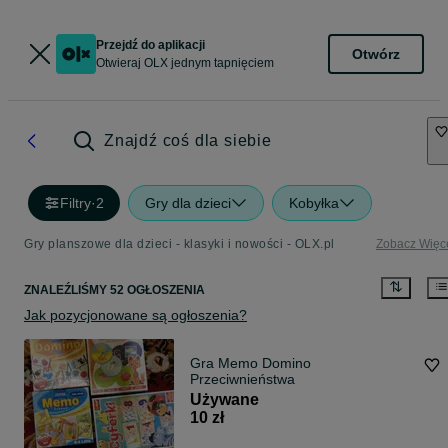
Przejdź do aplikacji
Otwórz
Otwieraj OLX jednym tapnięciem
Znajdź coś dla siebie
Filtry
·
2
Gry dla dzieci
Kobyłka
Gry planszowe dla dzieci - klasyki i nowości - OLX.pl
Zobacz Więc
ZNALEŹLIŚMY 52 OGŁOSZENIA
Jak pozycjonowane są ogłoszenia?
Gra Memo Domino
Przeciwnieństwa
Używane
10 zł