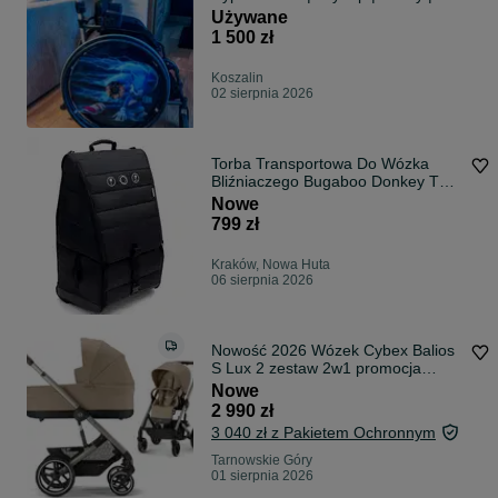
Pająk | Po 1 dziecku | 30 cm
Używane
1 500 zł
Koszalin
02 sierpnia 2026
Torba Transportowa Do Wózka
Bliźniaczego Bugaboo Donkey Twin
i innych
Nowe
799 zł
Kraków, Nowa Huta
06 sierpnia 2026
Nowość 2026 Wózek Cybex Balios
S Lux 2 zestaw 2w1 promocja
miesiąc
Nowe
2 990 zł
3 040 zł z Pakietem Ochronnym
Tarnowskie Góry
01 sierpnia 2026