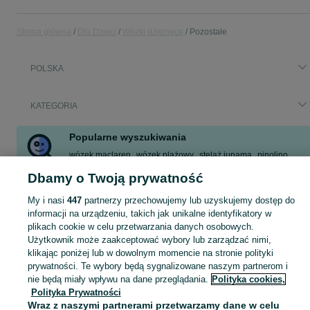
Strona główna
Dla Dzieci
Wózki dziecięce
Pozostałe
POLSKA
KATEGORIA
Popularne wyszukiwania
wózek maclaren
wózek plażowy
stelaż junama
pinolino
złącze do wózków yoyo
przyczepka dla dzieci
Dbamy o Twoją prywatność
wózek transportowy dla dzieci
My i nasi
447
partnerzy przechowujemy lub uzyskujemy dostęp do
informacji na urządzeniu, takich jak unikalne identyfikatory w
wózki dziecięce retro
,
wózek do żłobka wieloosobowy
Zobacz Więc
plikach cookie w celu przetwarzania danych osobowych.
Użytkownik może zaakceptować wybory lub zarządzać nimi,
klikając poniżej lub w dowolnym momencie na stronie polityki
Mapa kategorii
prywatności. Te wybory będą sygnalizowane naszym partnerom i
Mapa miejscowości
nie będą miały wpływu na dane przeglądania.
Polityka cookies,
Polityka Prywatności
Mapa ministron
Wraz z naszymi partnerami przetwarzamy dane w celu