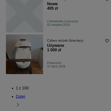
Nowe
405 zł
Czerwionka-Leszczyny
02 sierpnia 2026
Cybex wózek dziecięcy
Używane
1 000 zł
Piaseczno
31 lipca 2026
1
z
100
Dalej