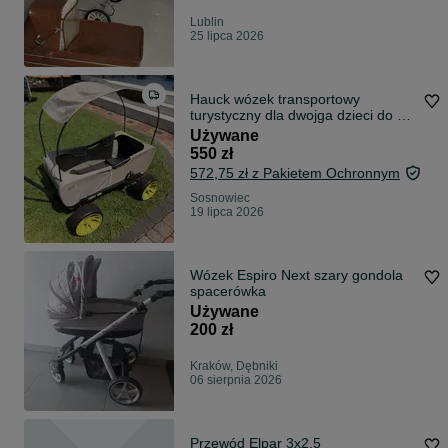
Lublin
25 lipca 2026
Hauck wózek transportowy
turystyczny dla dwojga dzieci do 50
kg stabilny składany na plażę
Używane
550 zł
572,75 zł z Pakietem Ochronnym
Sosnowiec
19 lipca 2026
Wózek Espiro Next szary gondola
spacerówka
Używane
200 zł
Kraków, Dębniki
06 sierpnia 2026
Przewód Elpar 3x2,5