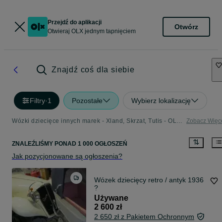
Przejdź do aplikacji
Otwórz
Otwieraj OLX jednym tapnięciem
Znajdź coś dla siebie
Filtry
·
1
Pozostałe
Wybierz lokalizację
Wózki dziecięce innych marek - Xland, Skrzat, Tutis - OLX.pl
Zobacz Więc
ZNALEŹLIŚMY
PONAD
1 000 OGŁOSZEŃ
Jak pozycjonowane są ogłoszenia?
Wózek dziecięcy retro / antyk 1936
?
Używane
2 600 zł
2 650 zł z Pakietem Ochronnym