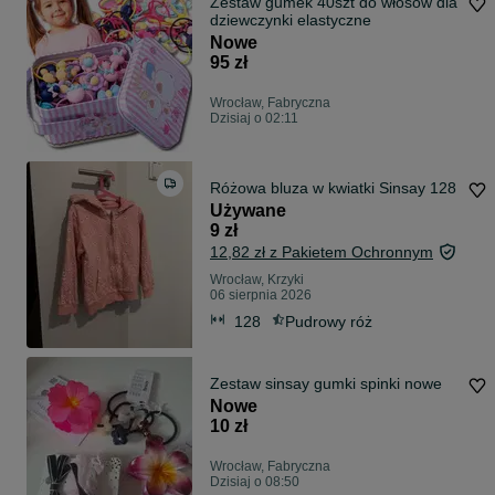
Zestaw gumek 40szt do włosów dla
dziewczynki elastyczne
Nowe
95 zł
Wrocław, Fabryczna
Dzisiaj o 02:11
Różowa bluza w kwiatki Sinsay 128
Używane
9 zł
12,82 zł z Pakietem Ochronnym
Wrocław, Krzyki
06 sierpnia 2026
128
Pudrowy róż
Zestaw sinsay gumki spinki nowe
Nowe
10 zł
Wrocław, Fabryczna
Dzisiaj o 08:50