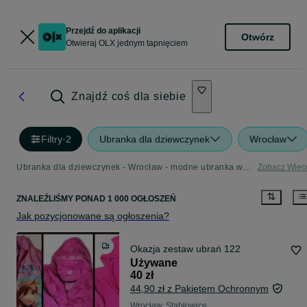
Przejdź do aplikacji
Otwórz
Otwieraj OLX jednym tapnięciem
Znajdź coś dla siebie
Filtry
·
2
Ubranka dla dziewczynek
Wrocław
Ubranka dla dziewczynek - Wrocław - modne ubranka w niskich cenach w kategorii Dla Dzieci
Zobacz Więc
ZNALEŹLIŚMY
PONAD
1 000 OGŁOSZEŃ
Jak pozycjonowane są ogłoszenia?
Okazja zestaw ubrań 122
Używane
40 zł
44,90 zł z Pakietem Ochronnym
Wrocław, Stabłowice