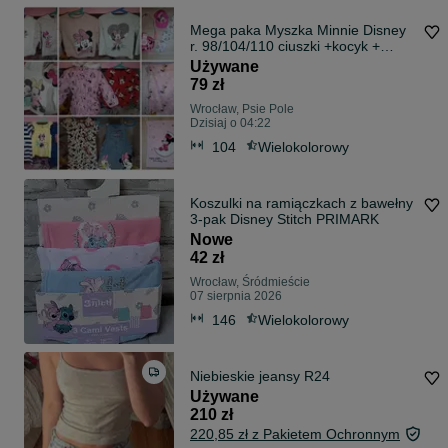
Mega paka Myszka Minnie Disney
r. 98/104/110 ciuszki +kocyk +
zasłona
Używane
79 zł
Wrocław, Psie Pole
Dzisiaj o 04:22
104
Wielokolorowy
Koszulki na ramiączkach z bawełny
3-pak Disney Stitch PRIMARK
Nowe
42 zł
Wrocław, Śródmieście
07 sierpnia 2026
146
Wielokolorowy
Niebieskie jeansy R24
Używane
210 zł
220,85 zł z Pakietem Ochronnym