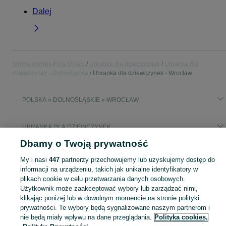
Dalej
Strona główna
Dla Dzieci
Ubranka dla dziewczynek
Ubranka dla
dziewczynek - Dolnośląskie
Ubranka dla dziewczynek - Wrocław
POLSKA » DOLNOŚLĄSKIE » WROCŁAW
UBRANKA DLA DZIEWCZYNEK
Dbamy o Twoją prywatność
KATEGORIA
My i nasi
447
partnerzy przechowujemy lub uzyskujemy dostęp do
informacji na urządzeniu, takich jak unikalne identyfikatory w
plikach cookie w celu przetwarzania danych osobowych.
Odkryj ubranka dla dziewczynek na OLX - Wrocław! Wybieraj spośród szerokiej oferty modnej i wygodnej odzieży dla dziewczynek w różnych rozmiarach.
Zobacz Więc
Użytkownik może zaakceptować wybory lub zarządzać nimi,
klikając poniżej lub w dowolnym momencie na stronie polityki
Mapa kategorii
prywatności. Te wybory będą sygnalizowane naszym partnerom i
Mapa miejscowości
nie będą miały wpływu na dane przeglądania.
Polityka cookies,