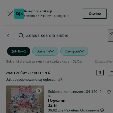
Przejdź do aplikacji
Otwórz
Otwieraj OLX jednym tapnięciem
Znajdź coś dla siebie
Filtry
·
2
Sukienki
Oświęcim
Sukienki dla dziewczynek na każdą okazję - OLX.pl
Zobacz Więc
ZNALEŹLIŚMY 237 OGŁOSZEŃ
Jak pozycjonowane są ogłoszenia?
Sukienka kombinezon 134-140, 4
szt.
Używane
32 zł
36,62 zł z Pakietem Ochronnym