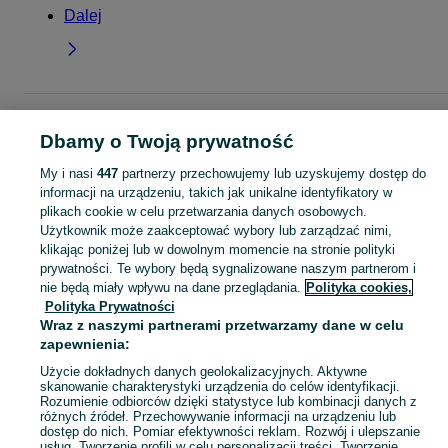
Dalej
Strona główna
Dla Dzieci
Ubranka dla dziewczynek
Sukienki
Sukienki -
Dbamy o Twoją prywatność
Małopolskie
Sukienki - Oświęcim
My i nasi
447
partnerzy przechowujemy lub uzyskujemy dostęp do
KATEGORIA
informacji na urządzeniu, takich jak unikalne identyfikatory w
plikach cookie w celu przetwarzania danych osobowych.
Użytkownik może zaakceptować wybory lub zarządzać nimi,
garnitur dla dziewczynki
,
spodnie dzwony dla dziewczynki
,
strój gimnastyczny
Zobacz Więc
klikając poniżej lub w dowolnym momencie na stronie polityki
prywatności. Te wybory będą sygnalizowane naszym partnerom i
nie będą miały wpływu na dane przeglądania.
Polityka cookies,
Mapa kategorii
Polityka Prywatności
Mapa miejscowości
Wraz z naszymi partnerami przetwarzamy dane w celu
Mapa ministron
zapewnienia:
Popularne wyszukiwania
Użycie dokładnych danych geolokalizacyjnych. Aktywne
skanowanie charakterystyki urządzenia do celów identyfikacji.
Rozumienie odbiorców dzięki statystyce lub kombinacji danych z
różnych źródeł. Przechowywanie informacji na urządzeniu lub
dostęp do nich. Pomiar efektywności reklam. Rozwój i ulepszanie
usług. Tworzenie profili w celu personalizacji treści. Tworzenie