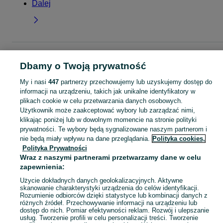
Dalej
Strona główna
Dla Dzieci
Ubranka dla dziewczynek
Sukienki
Sukienki -
Dbamy o Twoją prywatność
Wielkopolskie
Sukienki - Jarocin
My i nasi
447
partnerzy przechowujemy lub uzyskujemy dostęp do
KATEGORIA
informacji na urządzeniu, takich jak unikalne identyfikatory w
plikach cookie w celu przetwarzania danych osobowych.
Użytkownik może zaakceptować wybory lub zarządzać nimi,
garnitur dla dziewczynki
,
spodnie dzwony dla dziewczynki
,
strój gimnastyczny
Zobacz Więc
klikając poniżej lub w dowolnym momencie na stronie polityki
prywatności. Te wybory będą sygnalizowane naszym partnerom i
nie będą miały wpływu na dane przeglądania.
Polityka cookies,
Mapa kategorii
Polityka Prywatności
Mapa miejscowości
Wraz z naszymi partnerami przetwarzamy dane w celu
Mapa ministron
zapewnienia:
Popularne wyszukiwania
Użycie dokładnych danych geolokalizacyjnych. Aktywne
skanowanie charakterystyki urządzenia do celów identyfikacji.
Rozumienie odbiorców dzięki statystyce lub kombinacji danych z
różnych źródeł. Przechowywanie informacji na urządzeniu lub
dostęp do nich. Pomiar efektywności reklam. Rozwój i ulepszanie
usług. Tworzenie profili w celu personalizacji treści. Tworzenie