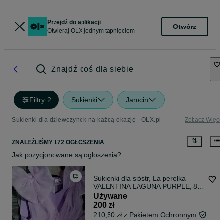
Przejdź do aplikacji
Otwórz
Otwieraj OLX jednym tapnięciem
Znajdź coś dla siebie
Filtry
·
2
Sukienki
Jarocin
Sukienki dla dziewczynek na każdą okazję - OLX.pl
Zobacz Więc
ZNALEŹLIŚMY 172 OGŁOSZENIA
Jak pozycjonowane są ogłoszenia?
Sukienki dla sióstr, La perełka
VALENTINA LAGUNA PURPLE, 80,
104
Używane
200 zł
210,50 zł z Pakietem Ochronnym