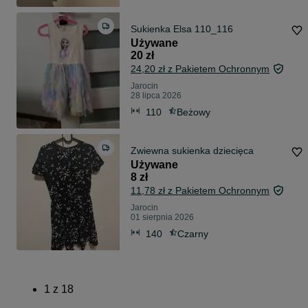
Sukienka Elsa 110_116
Używane
20 zł
24,20 zł z Pakietem Ochronnym
Jarocin
28 lipca 2026
110
Beżowy
Zwiewna sukienka dziecięca
Używane
8 zł
11,78 zł z Pakietem Ochronnym
Jarocin
01 sierpnia 2026
140
Czarny
1
z
18