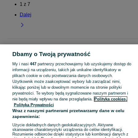
1
z
7
Dalej
Strona główna
Dla Dzieci
Ubranka dla dziewczynek
Spodnie i spodenki
Legginsy
Legginsy - Dolnośląskie
Legginsy - Lubin
Dbamy o Twoją prywatność
My i nasi
447
partnerzy przechowujemy lub uzyskujemy dostęp do
KATEGORIA
informacji na urządzeniu, takich jak unikalne identyfikatory w
plikach cookie w celu przetwarzania danych osobowych.
Użytkownik może zaakceptować wybory lub zarządzać nimi,
garnitur dla dziewczynki
,
spodnie dzwony dla dziewczynki
,
strój gimnastyczny
Zobacz Więc
klikając poniżej lub w dowolnym momencie na stronie polityki
prywatności. Te wybory będą sygnalizowane naszym partnerom i
Mapa kategorii
nie będą miały wpływu na dane przeglądania.
Polityka cookies,
Polityka Prywatności
Mapa miejscowości
Wraz z naszymi partnerami przetwarzamy dane w celu
Mapa ministron
zapewnienia:
Popularne wyszukiwania
Użycie dokładnych danych geolokalizacyjnych. Aktywne
skanowanie charakterystyki urządzenia do celów identyfikacji.
Rozumienie odbiorców dzięki statystyce lub kombinacji danych z