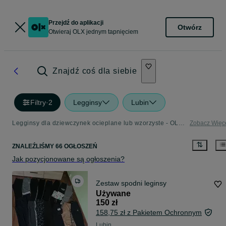
Przejdź do aplikacji
Otwórz
Otwieraj OLX jednym tapnięciem
Znajdź coś dla siebie
Filtry
·
2
Legginsy
Lubin
Legginsy dla dziewczynek ocieplane lub wzorzyste - OLX.pl
Zobacz Więc
ZNALEŹLIŚMY 66 OGŁOSZEŃ
Jak pozycjonowane są ogłoszenia?
Zestaw spodni leginsy
Używane
150 zł
158,75 zł z Pakietem Ochronnym
Lubin