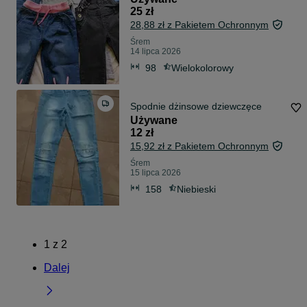
25 zł
28,88 zł z Pakietem Ochronnym
Śrem
14 lipca 2026
98
Wielokolorowy
Spodnie dżinsowe dziewczęce
Używane
12 zł
15,92 zł z Pakietem Ochronnym
Śrem
15 lipca 2026
158
Niebieski
1
z
2
Dalej