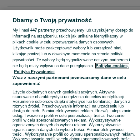
Strona główna
Dla Dzieci
Ubranka dla dziewczynek
Spodnie i spodenki
Dbamy o Twoją prywatność
Jeansy
Jeansy - Wielkopolskie
Jeansy - Śrem
My i nasi
447
partnerzy przechowujemy lub uzyskujemy dostęp do
informacji na urządzeniu, takich jak unikalne identyfikatory w
KATEGORIA
plikach cookie w celu przetwarzania danych osobowych.
Użytkownik może zaakceptować wybory lub zarządzać nimi,
garnitur dla dziewczynki
,
spodnie dzwony dla dziewczynki
,
strój gimnastyczny
Zobacz Więc
klikając poniżej lub w dowolnym momencie na stronie polityki
prywatności. Te wybory będą sygnalizowane naszym partnerom i
nie będą miały wpływu na dane przeglądania.
Polityka cookies,
Mapa kategorii
Polityka Prywatności
Mapa miejscowości
Wraz z naszymi partnerami przetwarzamy dane w celu
zapewnienia:
Mapa ministron
Popularne wyszukiwania
Użycie dokładnych danych geolokalizacyjnych. Aktywne
skanowanie charakterystyki urządzenia do celów identyfikacji.
Rozumienie odbiorców dzięki statystyce lub kombinacji danych z
różnych źródeł. Przechowywanie informacji na urządzeniu lub
dostęp do nich. Pomiar efektywności reklam. Rozwój i ulepszanie
usług. Tworzenie profili w celu personalizacji treści. Tworzenie
profili w celu spersonalizowanych reklam. Wykorzystywanie
ograniczonych danych do wyboru reklam. Wykorzystywanie
ograniczonych danych do wyboru treści. Pomiar efektywności
treści. Wykorzystanie profili do wyboru spersonalizowanych reklam.
Wykorzystywanie profili w celu doboru spersonalizowanych treści.