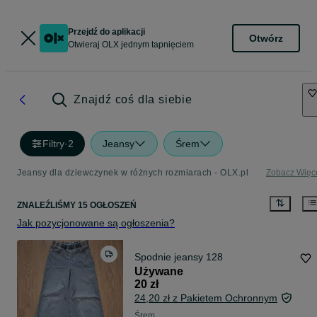
Przejdź do aplikacji
Otwórz
Otwieraj OLX jednym tapnięciem
Znajdź coś dla siebie
Filtry
·
2
Jeansy
Śrem
Jeansy dla dziewczynek w różnych rozmiarach - OLX.pl
Zobacz Więc
ZNALEŹLIŚMY 15 OGŁOSZEŃ
Jak pozycjonowane są ogłoszenia?
Spodnie jeansy 128
Używane
20 zł
24,20 zł z Pakietem Ochronnym
Śrem