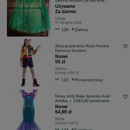
zielona kostium przebranie
przedszkole strój
Używane
Za darmo
Elbląg
07 sierpnia 2026
128
Zielony
Stroj przebranie Rumi Huntrix
Demons Hunters
Nowe
55 zł
Witnica
Dzisiaj o 08:24
122
Pomarańczowy
Nowy strój Mała Syrenka Ariel
Arielka, r. 134/140 przebranie
Nowe
64,99 zł
Warta
Dzisiaj o 08:32
134
Fioletowy