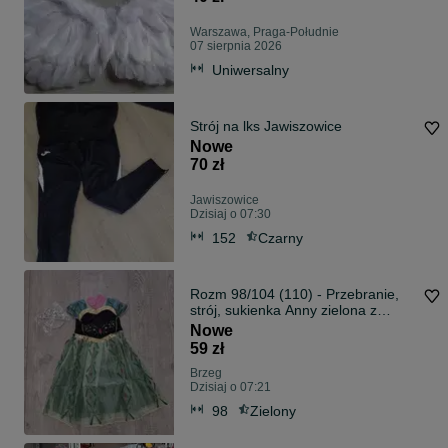
Warszawa, Praga-Południe
07 sierpnia 2026
Uniwersalny
Strój na lks Jawiszowice
Nowe
70 zł
Jawiszowice
Dzisiaj o 07:30
152
Czarny
Rozm 98/104 (110) - Przebranie,
strój, sukienka Anny zielona z
koroną
Nowe
59 zł
Brzeg
Dzisiaj o 07:21
98
Zielony