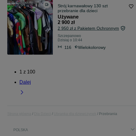
Strój karnawałowy 130 szt
przebranie dla dzieci
Używane
2 900 zł
2 950 zł z Pakietem Ochronnym
Szczepanowo
Dzisiaj o 10:44
116
Wielokolorowy
1
z
100
Dalej
Strona główna
Dla Dzieci
Ubranka dla dziewczynek
Przebrania
POLSKA