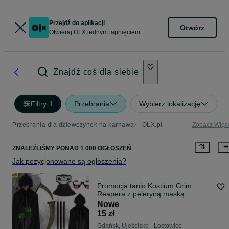
Przejdź do aplikacji
Otwórz
Otwieraj OLX jednym tapnięciem
Znajdź coś dla siebie
Filtry
·
1
Przebrania
Wybierz lokalizację
Przebrania dla dziewczynek na karnawał - OLX.pl
Zobacz Więc
ZNALEŹLIŚMY
PONAD
1 000 OGŁOSZEŃ
Jak pozycjonowane są ogłoszenia?
Promocja tanio Kostium Grim
Reapera z peleryną maską
rękavicami i kosą DorosłyDziecko
Nowe
15 zł
Gdańsk, Ujeścisko - Łostowice