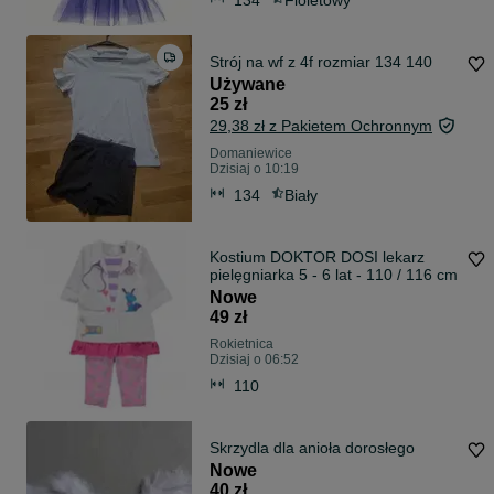
Strój na wf z 4f rozmiar 134 140
Używane
25 zł
29,38 zł z Pakietem Ochronnym
Domaniewice
Dzisiaj o 10:19
134
Biały
Kostium DOKTOR DOSI lekarz
pielęgniarka 5 - 6 lat - 110 / 116 cm
Nowe
49 zł
Rokietnica
Dzisiaj o 06:52
110
Skrzydla dla anioła dorosłego
Nowe
40 zł