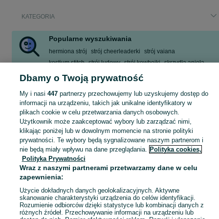
KATEGORIA
Popularne wyszukiwania
hermiona strój
strój cheerleaderki
strój vaiana
kostium stitch
strój ludowy
strój kowbojki
skrzydła anioła
strój rumi
Dbamy o Twoją prywatność
Zobacz Więcej
My i nasi
447
partnerzy przechowujemy lub uzyskujemy dostęp do
informacji na urządzeniu, takich jak unikalne identyfikatory w
plikach cookie w celu przetwarzania danych osobowych.
garnitur dla dziewczynki
,
spodnie dzwony dla dziewczynki
,
strój gimnastyczny
Zobacz Więc
Użytkownik może zaakceptować wybory lub zarządzać nimi,
klikając poniżej lub w dowolnym momencie na stronie polityki
Mapa kategorii
prywatności. Te wybory będą sygnalizowane naszym partnerom i
nie będą miały wpływu na dane przeglądania.
Polityka cookies,
Mapa miejscowości
Polityka Prywatności
Mapa ministron
Wraz z naszymi partnerami przetwarzamy dane w celu
Popularne wyszukiwania
zapewnienia:
Użycie dokładnych danych geolokalizacyjnych. Aktywne
skanowanie charakterystyki urządzenia do celów identyfikacji.
Rozumienie odbiorców dzięki statystyce lub kombinacji danych z
różnych źródeł. Przechowywanie informacji na urządzeniu lub