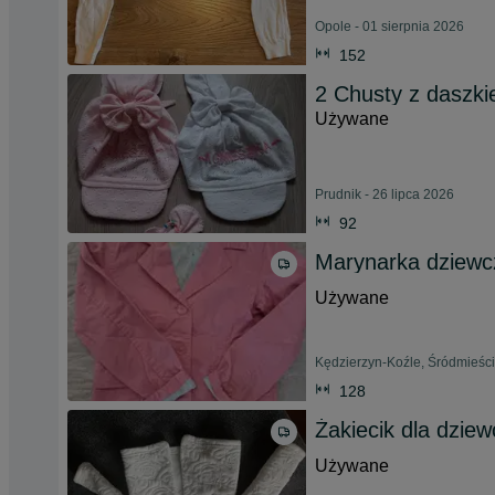
Opole - 01 sierpnia 2026
152
2 Chusty z dasz
Używane
Prudnik - 26 lipca 2026
92
Marynarka dziewc
Używane
Kędzierzyn-Koźle, Śródmieście
128
Żakiecik dla dziew
Używane