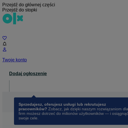
Przejdź do głównej części
Przejdź do stopki
Czat
Twoje konto
Dodaj ogłoszenie
Dla biznesu
opens in a new tab
Sprzedajesz, oferujesz usługi lub rekrutujesz
pracowników?
Zobacz, jak dzięki naszym rozwiązaniom dl
firm możesz dotrzeć do milionów użytkowników — i osiągną
swoje cele.