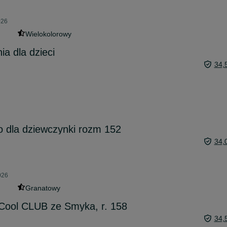
026
Wielokolorowy
a dla dzieci
34,
 dla dziewczynki rozm 152
34,
026
Granatowy
 Cool CLUB ze Smyka, r. 158
34,