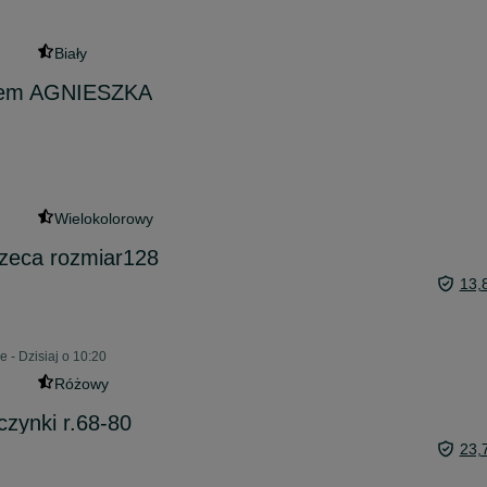
Biały
kiem AGNIESZKA
Wielokolorowy
zeca rozmiar128
13,
 - Dzisiaj o 10:20
Różowy
czynki r.68-80
23,