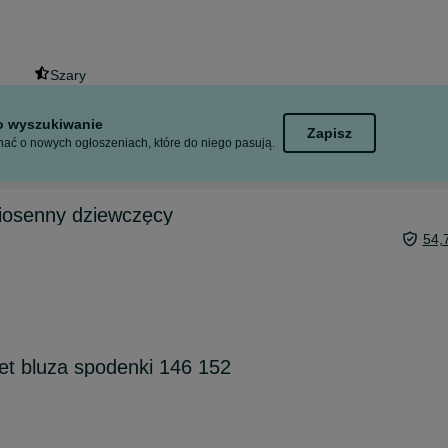
Szary
to wyszukiwanie
Zapisz
ać o nowych ogłoszeniach, które do niego pasują.
 wiosenny dziewczęcy
54,
let bluza spodenki 146 152