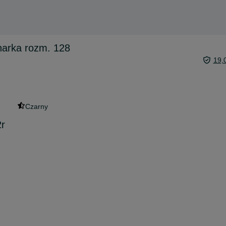
arka rozm. 128
19,
Czarny
r
m