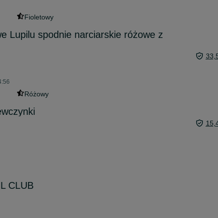
Fioletowy
 Lupilu spodnie narciarskie różowe z
33,
4:56
Różowy
iewczynki
15,
OL CLUB