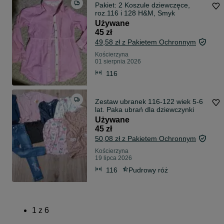
Pakiet: 2 Koszule dziewczęce,
roz.116 i 128 H&M, Smyk
Używane
45 zł
49,58 zł z Pakietem Ochronnym
Kościerzyna
01 sierpnia 2026
116
Zestaw ubranek 116-122 wiek 5-6
lat. Paka ubrań dla dziewczynki
Używane
45 zł
50,08 zł z Pakietem Ochronnym
Kościerzyna
19 lipca 2026
116
Pudrowy róż
1
z
6