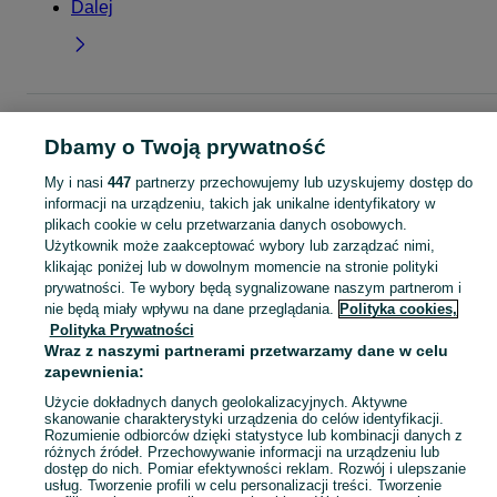
Dalej
Strona główna
Dla Dzieci
Ubranka dla dziewczynek
Paki ubrań
Paki ubra
Dbamy o Twoją prywatność
- Pomorskie
Paki ubrań - Kościerzyna
My i nasi
447
partnerzy przechowujemy lub uzyskujemy dostęp do
KATEGORIA
informacji na urządzeniu, takich jak unikalne identyfikatory w
plikach cookie w celu przetwarzania danych osobowych.
Użytkownik może zaakceptować wybory lub zarządzać nimi,
garnitur dla dziewczynki
,
spodnie dzwony dla dziewczynki
,
strój gimnastyczny
Zobacz Więc
klikając poniżej lub w dowolnym momencie na stronie polityki
prywatności. Te wybory będą sygnalizowane naszym partnerom i
nie będą miały wpływu na dane przeglądania.
Polityka cookies,
Mapa kategorii
Polityka Prywatności
Mapa miejscowości
Wraz z naszymi partnerami przetwarzamy dane w celu
Mapa ministron
zapewnienia:
Popularne wyszukiwania
Użycie dokładnych danych geolokalizacyjnych. Aktywne
skanowanie charakterystyki urządzenia do celów identyfikacji.
Rozumienie odbiorców dzięki statystyce lub kombinacji danych z
różnych źródeł. Przechowywanie informacji na urządzeniu lub
dostęp do nich. Pomiar efektywności reklam. Rozwój i ulepszanie
usług. Tworzenie profili w celu personalizacji treści. Tworzenie