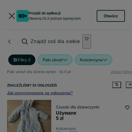
Przejdź do aplikacji
Otwórz
Otwieraj OLX jednym tapnięciem
Znajdź coś dla siebie
Filtry
·
2
Paki ubrań
Kościerzyna
Paki ubrań dla dziewczynek - OLX.pl
Zobacz Więc
ZNALEŹLIŚMY 55 OGŁOSZEŃ
Jak pozycjonowane są ogłoszenia?
Ciuszki dla dziewczynki
Używane
5 zł
Kościerzyna