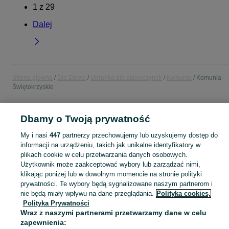
1
z
29
Dalej
Strona główna
Dla Dzieci
Ubranka dla dziewczynek
Komunia
Komunia -
Świętokrzyskie
POLSKA » ŚWIĘTOKRZYSKIE
Dbamy o Twoją prywatność
My i nasi
447
partnerzy przechowujemy lub uzyskujemy dostęp do
KATEGORIA
informacji na urządzeniu, takich jak unikalne identyfikatory w
plikach cookie w celu przetwarzania danych osobowych.
Użytkownik może zaakceptować wybory lub zarządzać nimi,
garnitur dla dziewczynki
,
spodnie dzwony dla dziewczynki
,
strój gimnastyczny
Zobacz Więc
klikając poniżej lub w dowolnym momencie na stronie polityki
prywatności. Te wybory będą sygnalizowane naszym partnerom i
Mapa kategorii
nie będą miały wpływu na dane przeglądania.
Polityka cookies,
Polityka Prywatności
Mapa miejscowości
Wraz z naszymi partnerami przetwarzamy dane w celu
Mapa ministron
zapewnienia: