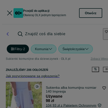
Przejdź do aplikacji
Otwórz
Otwieraj OLX jednym tapnięciem
Znajdź coś dla siebie
Filtry
·
2
Komunia
Świętokrzyskie
Sukienki komunijne dla dziewczynek - OLX.pl
Zobacz Więc
ZNALEŹLIŚMY 286 OGŁOSZEŃ
Jak pozycjonowane są ogłoszenia?
Sukienka alba komunijna rozmiar
140 Impresja
Używane
98 zł
104,93 zł z Pakietem Ochronnym