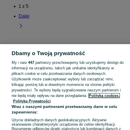
1
z
5
Dalej
Strona główna
Dla Dzieci
Ubranka dla dziewczynek
Komplety
Komplety -
Mazowieckie
Komplety - Ostrołęka
Dbamy o Twoją prywatność
My i nasi
447
partnerzy przechowujemy lub uzyskujemy dostęp do
KATEGORIA
informacji na urządzeniu, takich jak unikalne identyfikatory w
plikach cookie w celu przetwarzania danych osobowych.
Użytkownik może zaakceptować wybory lub zarządzać nimi,
garnitur dla dziewczynki
,
spodnie dzwony dla dziewczynki
,
strój gimnastyczny
Zobacz Więc
klikając poniżej lub w dowolnym momencie na stronie polityki
prywatności. Te wybory będą sygnalizowane naszym partnerom i
Mapa kategorii
nie będą miały wpływu na dane przeglądania.
Polityka cookies,
Polityka Prywatności
Mapa miejscowości
Wraz z naszymi partnerami przetwarzamy dane w celu
Mapa ministron
zapewnienia:
Popularne wyszukiwania
Użycie dokładnych danych geolokalizacyjnych. Aktywne
skanowanie charakterystyki urządzenia do celów identyfikacji.
Rozumienie odbiorców dzięki statystyce lub kombinacji danych z