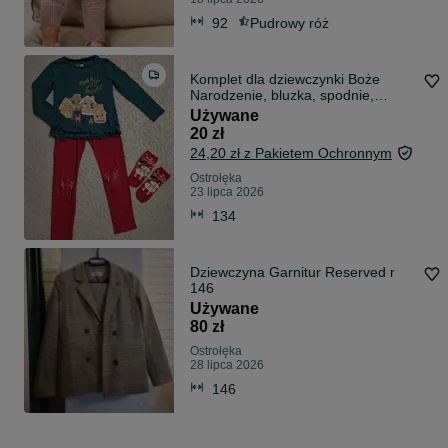
92
Pudrowy róż
Komplet dla dziewczynki Boże
Narodzenie, bluzka, spodnie,
skarpety
Używane
20 zł
24,20 zł z Pakietem Ochronnym
Ostrołęka
23 lipca 2026
134
Dziewczyna Garnitur Reserved r
146
Używane
80 zł
Ostrołęka
28 lipca 2026
146