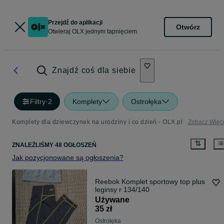
Przejdź do aplikacji
Otwórz
Otwieraj OLX jednym tapnięciem
Znajdź coś dla siebie
Filtry
·
2
Komplety
Ostrołęka
Komplety dla dziewczynek na urodziny i co dzień - OLX.pl
Zobacz Więc
ZNALEŹLIŚMY 48 OGŁOSZEŃ
Jak pozycjonowane są ogłoszenia?
Reebok Komplet sportowy top plus
leginsy r 134/140
Używane
35 zł
Ostrołęka