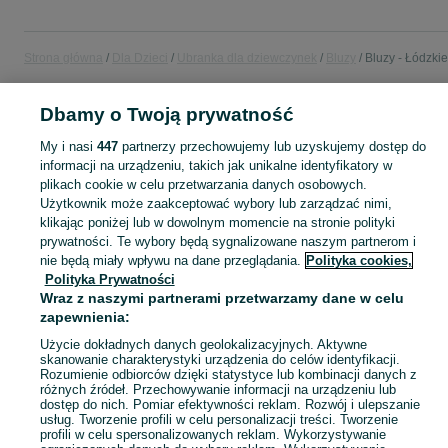
Strona główna
Dla Dzieci
Ubranka dla dziewczynek
Bluzy
Bluzy - Łódzkie
Dbamy o Twoją prywatność
POLSKA » ŁÓDZKIE
My i nasi
447
partnerzy przechowujemy lub uzyskujemy dostęp do
informacji na urządzeniu, takich jak unikalne identyfikatory w
KATEGORIA
plikach cookie w celu przetwarzania danych osobowych.
Użytkownik może zaakceptować wybory lub zarządzać nimi,
garnitur dla dziewczynki
,
spodnie dzwony dla dziewczynki
,
strój gimnastyczny
Zobacz Więc
klikając poniżej lub w dowolnym momencie na stronie polityki
prywatności. Te wybory będą sygnalizowane naszym partnerom i
nie będą miały wpływu na dane przeglądania.
Polityka cookies,
Mapa kategorii
Polityka Prywatności
Mapa miejscowości
Wraz z naszymi partnerami przetwarzamy dane w celu
Mapa ministron
zapewnienia:
Popularne wyszukiwania
Użycie dokładnych danych geolokalizacyjnych. Aktywne
skanowanie charakterystyki urządzenia do celów identyfikacji.
Rozumienie odbiorców dzięki statystyce lub kombinacji danych z
różnych źródeł. Przechowywanie informacji na urządzeniu lub
dostęp do nich. Pomiar efektywności reklam. Rozwój i ulepszanie
usług. Tworzenie profili w celu personalizacji treści. Tworzenie
profili w celu spersonalizowanych reklam. Wykorzystywanie