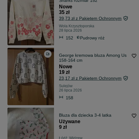
Sharks rozmiar 152
Nowe
35 zł
39,73 zł z Pakietem Ochronnym
Wola Krzysztoporska
28 lipca 2026
152
Pudrowy róż
George kremowa bluza Among Us
158-164 cm
Nowe
19 zł
23,17 zł z Pakietem Ochronnym
Sulejów
26 lipca 2026
158
Bluza dla dziecka 3-4 latka
Używane
9 zł
Łódź, Widzew