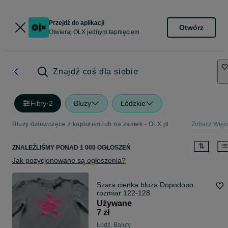
Przejdź do aplikacji
Otwórz
Otwieraj OLX jednym tapnięciem
Znajdź coś dla siebie
Filtry
·
2
Bluzy
Łódzkie
Bluzy dziewczęce z kapturem lub na zamek - OLX.pl
Zobacz Więc
ZNALEŹLIŚMY
PONAD
1 000 OGŁOSZEŃ
Jak pozycjonowane są ogłoszenia?
Szara cienka bluza Dopodopo
rozmiar 122-128
Używane
7 zł
Łódź, Bałuty