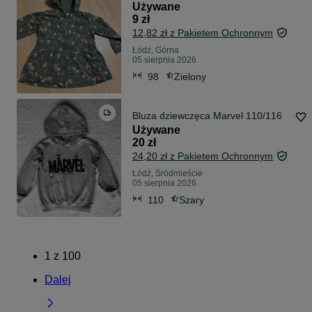
Używane
9 zł
12,82 zł z Pakietem Ochronnym
Łódź, Górna
05 sierpnia 2026
98
Zielony
Bluza dziewczęca Marvel 110/116
Używane
20 zł
24,20 zł z Pakietem Ochronnym
Łódź, Śródmieście
05 sierpnia 2026
110
Szary
1
z
100
Dalej