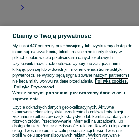
Strona główna
Dla Dzieci
Ubranka dla dziewczynek
Bluzy
Bluzy -
Dbamy o Twoją prywatność
Pomorskie
Bluzy - Kościerzyna
My i nasi
447
partnerzy przechowujemy lub uzyskujemy dostęp do
informacji na urządzeniu, takich jak unikalne identyfikatory w
KATEGORIA
plikach cookie w celu przetwarzania danych osobowych.
Użytkownik może zaakceptować wybory lub zarządzać nimi,
garnitur dla dziewczynki
,
spodnie dzwony dla dziewczynki
,
strój gimnastyczny
Zobacz Więc
klikając poniżej lub w dowolnym momencie na stronie polityki
prywatności. Te wybory będą sygnalizowane naszym partnerom i
nie będą miały wpływu na dane przeglądania.
Polityka cookies,
Mapa kategorii
Polityka Prywatności
Mapa miejscowości
Wraz z naszymi partnerami przetwarzamy dane w celu
Mapa ministron
zapewnienia:
Popularne wyszukiwania
Użycie dokładnych danych geolokalizacyjnych. Aktywne
skanowanie charakterystyki urządzenia do celów identyfikacji.
Rozumienie odbiorców dzięki statystyce lub kombinacji danych z
różnych źródeł. Przechowywanie informacji na urządzeniu lub
dostęp do nich. Pomiar efektywności reklam. Rozwój i ulepszanie
usług. Tworzenie profili w celu personalizacji treści. Tworzenie
profili w celu spersonalizowanych reklam. Wykorzystywanie