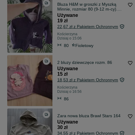
Bluza H&M w groszki z Myszką
Minnie, rozmiar 80 (9-12 m-cy).
Uszka.
Używane
19 zł
22,67 zł z Pakietem Ochronnym
Kościerzyna
Dzisiaj o 15:06
80
Fioletowy
2 bluzy dziewczęce rozm. 86
Używane
15 zł
18,53 zł z Pakietem Ochronnym
Kościerzyna
Dzisiaj o 16:56
86
Zara nowa bluza Brawl Stars 164
Używane
30 zł
34,55 zł z Pakietem Ochronnym