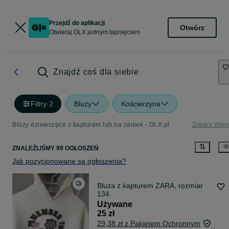
Przejdź do aplikacji
Otwórz
Otwieraj OLX jednym tapnięciem
Znajdź coś dla siebie
Filtry
·
2
Bluzy
Kościerzyna
Bluzy dziewczęce z kapturem lub na zamek - OLX.pl
Zobacz Więc
ZNALEŹLIŚMY 99 OGŁOSZEŃ
Jak pozycjonowane są ogłoszenia?
Bluza z kapturem ZARA, rozmiar
134.
Używane
25 zł
29,38 zł z Pakietem Ochronnym