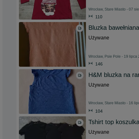
Wrocław, Stare Miasto - 07 si
110
Bluzka bawełnian
Używane
Wrocław, Psie Pole - 19 lipca
146
H&M bluzka na ra
Używane
Wrocław, Stare Miasto - 16 li
104
Tshirt top koszul
Używane