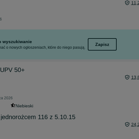
11,
26
to wyszukiwanie
Zapisz
ać o nowych ogłoszeniach, które do niego pasują.
m UPV 50+
13,
pca 2026
Niebieski
z jednorożcem 116 z 5.10.15
24,