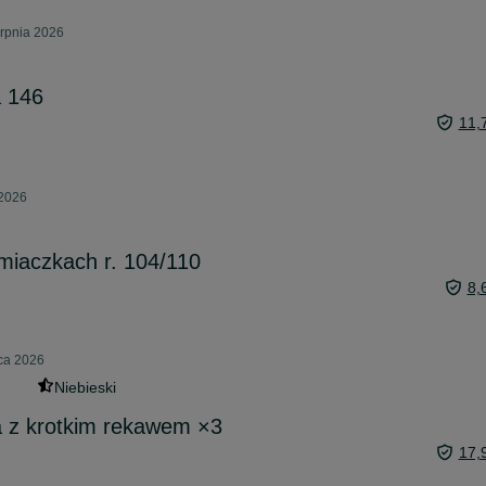
erpnia 2026
a 146
11,
 2026
miaczkach r. 104/110
8,
pca 2026
Niebieski
ka z krotkim rekawem ×3
17,