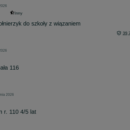
 2026
Inny
ołnierzyk do szkoły z wiązaniem
39,
 2026
iała 116
pnia 2026
 r. 110 4/5 lat