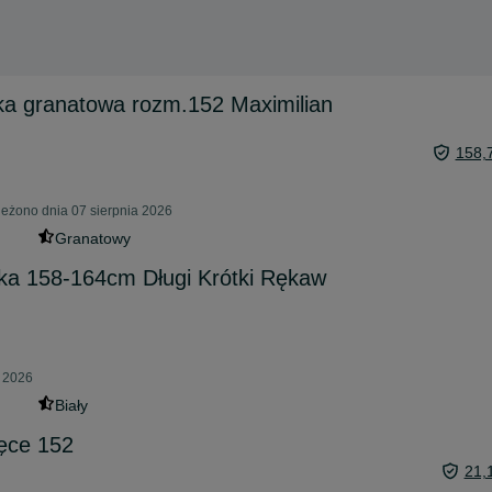
ka granatowa rozm.152 Maximilian
158,
eżono dnia 07 sierpnia 2026
Granatowy
zka 158-164cm Długi Krótki Rękaw
a 2026
Biały
ęce 152
21,