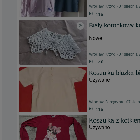
Wrocław, Krzyki - 07 sierpnia
116
Biały koronkowy k
Nowe
Wrocław, Krzyki - 07 sierpnia
140
Koszulka bluzka b
Używane
Wrocław, Fabryczna - 07 sier
116
Koszulka z kotkiem
Używane