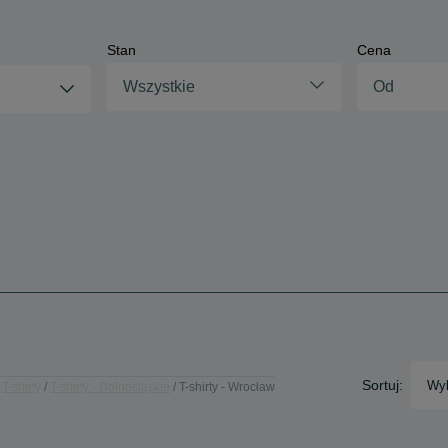
Stan
Cena
Wszystkie
Sortuj:
Wyb
T-shirty
T-shirty - Dolnośląskie
T-shirty - Wrocław