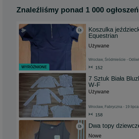
Znaleźliśmy
ponad
1 000 ogłoszeń
Koszulka jeździec
Equestrian
Używane
Wrocław, Śródmieście - Odświ
WYRÓŻNIONE
152
7 Sztuk Biała Blu
W-F
Używane
Wrocław, Fabryczna - 19 lipc
158
Dwa topy dziewcz
Nowe