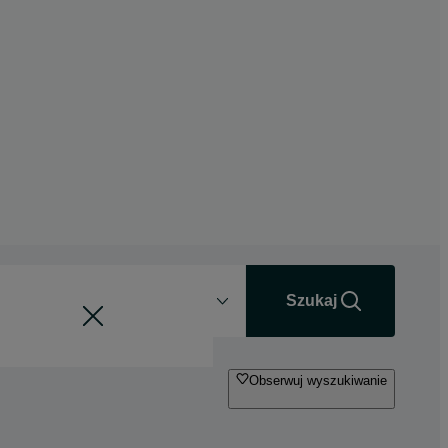
Odległość
+0 km
Szukaj
Obserwuj wyszukiwanie