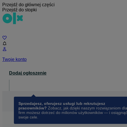
Przejdź do głównej części
Przejdź do stopki
Czat
Twoje konto
Dodaj ogłoszenie
Dla biznesu
opens in a new tab
Sprzedajesz, oferujesz usługi lub rekrutujesz
pracowników?
Zobacz, jak dzięki naszym rozwiązaniom dl
firm możesz dotrzeć do milionów użytkowników — i osiągną
swoje cele.