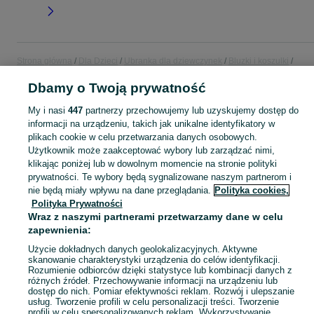
Strona główna
Dla Dzieci
Ubranka dla dziewczynek
Bluzki i koszulki
Koszulki z długim rękawem
Koszulki z długim rękawem - Śląskie
Koszulki z
Dbamy o Twoją prywatność
długim rękawem - Jaworzno
My i nasi
447
partnerzy przechowujemy lub uzyskujemy dostęp do
informacji na urządzeniu, takich jak unikalne identyfikatory w
KATEGORIA
plikach cookie w celu przetwarzania danych osobowych.
Użytkownik może zaakceptować wybory lub zarządzać nimi,
garnitur dla dziewczynki
,
spodnie dzwony dla dziewczynki
,
strój gimnastyczny
Zobacz Więc
klikając poniżej lub w dowolnym momencie na stronie polityki
prywatności. Te wybory będą sygnalizowane naszym partnerom i
nie będą miały wpływu na dane przeglądania.
Polityka cookies,
Mapa kategorii
Polityka Prywatności
Mapa miejscowości
Wraz z naszymi partnerami przetwarzamy dane w celu
Mapa ministron
zapewnienia:
Popularne wyszukiwania
Użycie dokładnych danych geolokalizacyjnych. Aktywne
skanowanie charakterystyki urządzenia do celów identyfikacji.
Rozumienie odbiorców dzięki statystyce lub kombinacji danych z
różnych źródeł. Przechowywanie informacji na urządzeniu lub
dostęp do nich. Pomiar efektywności reklam. Rozwój i ulepszanie
usług. Tworzenie profili w celu personalizacji treści. Tworzenie
profili w celu spersonalizowanych reklam. Wykorzystywanie