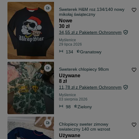
Sweterek H&M roz.134/140 nowy
mikołaj świąteczny
Nowe
30 zł
34,55 zł z Pakietem Ochronnym
Myślenice
29 lipca 2026
134
Granatowy
Sweterek chlopiecy 98cm
Używane
8 zł
11,78 zł z Pakietem Ochronnym
Myślenice
03 sierpnia 2026
98
Zielony
Chlopiecy sweter zimowy
swiateczny 140 cm wzrost
Używane