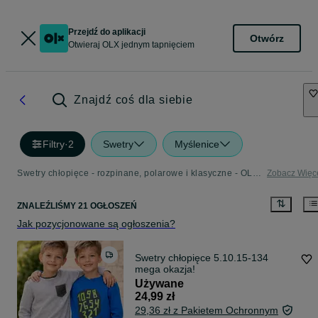
Przejdź do aplikacji
Otwórz
Otwieraj OLX jednym tapnięciem
Znajdź coś dla siebie
Filtry
·
2
Swetry
Myślenice
Swetry chłopięce - rozpinane, polarowe i klasyczne - OLX.pl
Zobacz Więc
ZNALEŹLIŚMY 21 OGŁOSZEŃ
Jak pozycjonowane są ogłoszenia?
Swetry chłopięce 5.10.15-134
mega okazja!
Używane
24,99 zł
29,36 zł z Pakietem Ochronnym