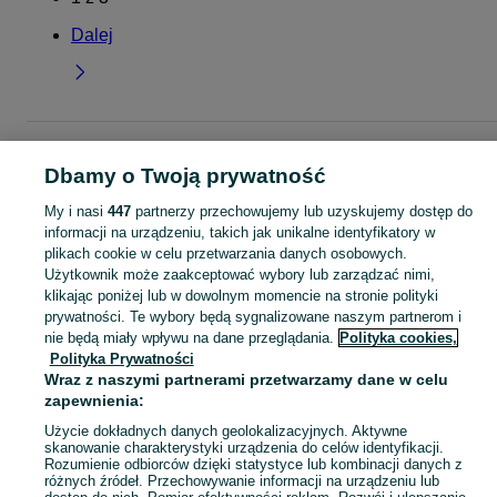
Dalej
Strona główna
Dla Dzieci
Ubranka dla chłopców
Swetry
Swetry -
Małopolskie
Swetry - Myślenice
Dbamy o Twoją prywatność
My i nasi
447
partnerzy przechowujemy lub uzyskujemy dostęp do
KATEGORIA
informacji na urządzeniu, takich jak unikalne identyfikatory w
plikach cookie w celu przetwarzania danych osobowych.
Użytkownik może zaakceptować wybory lub zarządzać nimi,
ubranko do chrztu dla chłopca
,
ubranka na roczek dla chłopca
Zobacz Więc
klikając poniżej lub w dowolnym momencie na stronie polityki
prywatności. Te wybory będą sygnalizowane naszym partnerom i
nie będą miały wpływu na dane przeglądania.
Polityka cookies,
Mapa kategorii
Polityka Prywatności
Mapa miejscowości
Wraz z naszymi partnerami przetwarzamy dane w celu
Mapa ministron
zapewnienia:
Popularne wyszukiwania
Użycie dokładnych danych geolokalizacyjnych. Aktywne
skanowanie charakterystyki urządzenia do celów identyfikacji.
Rozumienie odbiorców dzięki statystyce lub kombinacji danych z
różnych źródeł. Przechowywanie informacji na urządzeniu lub