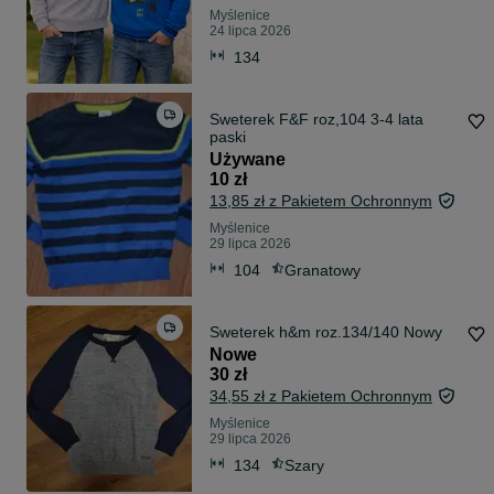
Myślenice
24 lipca 2026
134
Sweterek F&F roz,104 3-4 lata
paski
Używane
10 zł
13,85 zł z Pakietem Ochronnym
Myślenice
29 lipca 2026
104
Granatowy
Sweterek h&m roz.134/140 Nowy
Nowe
30 zł
34,55 zł z Pakietem Ochronnym
Myślenice
29 lipca 2026
134
Szary