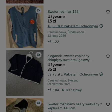
Sweter rozmiar 122
Używane
15 zł
18,53 zł z Pakietem Ochronnym
Częstochowa, Śródmieście
13 lipca 2026
122
elegancki sweter zapinany
chłopięcy sweterek galowy
wizytowy święta
Używane
35 zł
39,73 zł z Pakietem Ochronnym
Częstochowa, Błeszno
09 sierpnia 2026
104
Granatowy
Sweter rozpinany szary wełniany z
kapturem 140 cm