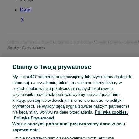
Dalej
Strona główna
Dla Dzieci
Ubranka dla chłopców
Swetry
Swetry - Śląskie
Swetry - Częstochowa
POLSKA » ŚLĄSKIE » CZĘSTOCHOWA
Dbamy o Twoją prywatność
My i nasi
447
partnerzy przechowujemy lub uzyskujemy dostęp do
KATEGORIA
informacji na urządzeniu, takich jak unikalne identyfikatory w
plikach cookie w celu przetwarzania danych osobowych.
Użytkownik może zaakceptować wybory lub zarządzać nimi,
ubranko do chrztu dla chłopca
,
ubranka na roczek dla chłopca
Zobacz Więc
klikając poniżej lub w dowolnym momencie na stronie polityki
prywatności. Te wybory będą sygnalizowane naszym partnerom i
Mapa kategorii
nie będą miały wpływu na dane przeglądania.
Polityka cookies,
Polityka Prywatności
Mapa miejscowości
Wraz z naszymi partnerami przetwarzamy dane w celu
Mapa ministron
zapewnienia:
Popularne wyszukiwania
Użycie dokładnych danych geolokalizacyjnych. Aktywne