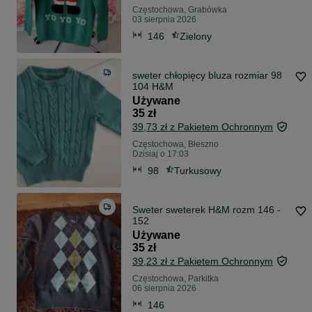
Częstochowa, Grabówka
03 sierpnia 2026
146
Zielony
sweter chłopięcy bluza rozmiar 98
104 H&M
Używane
35 zł
39,73 zł z Pakietem Ochronnym
Częstochowa, Błeszno
Dzisiaj o 17:03
98
Turkusowy
Sweter sweterek H&M rozm 146 -
152
Używane
35 zł
39,23 zł z Pakietem Ochronnym
Częstochowa, Parkitka
06 sierpnia 2026
146