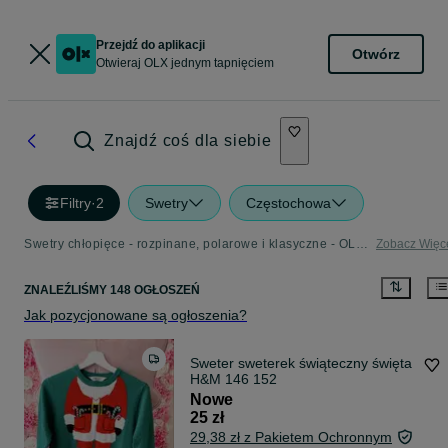
Przejdź do aplikacji
Otwórz
Otwieraj OLX jednym tapnięciem
Znajdź coś dla siebie
Filtry
·
2
Swetry
Częstochowa
Swetry chłopięce - rozpinane, polarowe i klasyczne - OLX.pl
Zobacz Więc
ZNALEŹLIŚMY 148 OGŁOSZEŃ
Jak pozycjonowane są ogłoszenia?
Sweter sweterek świąteczny święta
H&M 146 152
Nowe
25 zł
29,38 zł z Pakietem Ochronnym