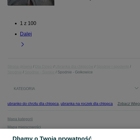
1
z
100
Dalej
Strona główna
Dla Dzieci
Ubranka dla chłopców
Spodnie i spodenki
Spodnie
Spodnie - Śląskie
Spodnie - Gołkowice
KATEGORIA
ubranko do chrztu dla chłopca
,
ubranka na roczek dla chłopca
Zobacz Więc
Mapa kategorii
Mapa miejscowości
Mapa ministron
Dbamy o Twoją prywatność