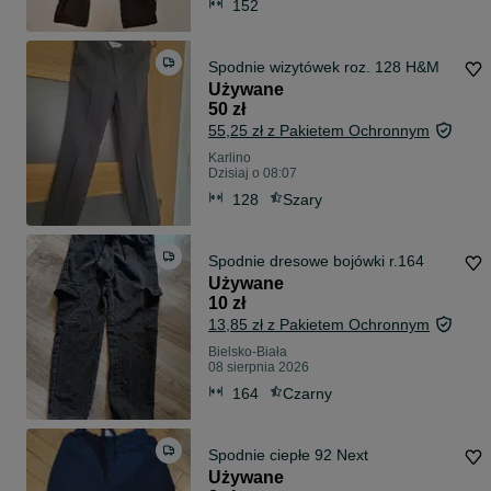
152
Spodnie wizytówek roz. 128 H&M
Używane
50 zł
55,25 zł z Pakietem Ochronnym
Karlino
Dzisiaj o 08:07
128
Szary
Spodnie dresowe bojówki r.164
Używane
10 zł
13,85 zł z Pakietem Ochronnym
Bielsko-Biała
08 sierpnia 2026
164
Czarny
Spodnie ciepłe 92 Next
Używane