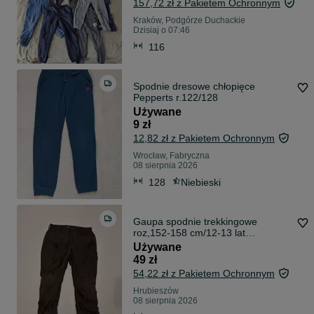
157,72 zł z Pakietem Ochronnym
Kraków, Podgórze Duchackie
Dzisiaj o 07:46
116
Spodnie dresowe chłopięce
Pepperts r.122/128
Używane
9 zł
12,82 zł z Pakietem Ochronnym
Wrocław, Fabryczna
08 sierpnia 2026
128
Niebieski
Gaupa spodnie trekkingowe
roz,152-158 cm/12-13 lat
myśliwskie,outodoor
Używane
49 zł
54,22 zł z Pakietem Ochronnym
Hrubieszów
08 sierpnia 2026