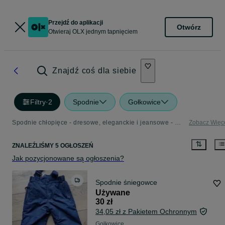
Przejdź do aplikacji
Otwórz
Otwieraj OLX jednym tapnięciem
Znajdź coś dla siebie
Filtry
·
2
Spodnie
Gołkowice
Spodnie chłopięce - dresowe, eleganckie i jeansowe - OLX.pl
Zobacz Więc
ZNALEŹLIŚMY 5 OGŁOSZEŃ
Jak pozycjonowane są ogłoszenia?
Spodnie śniegowce
Używane
30 zł
34,05 zł z Pakietem Ochronnym
Gołkowice