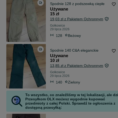
Spodnie 128 z podszewką ciepłe
Używane
15 zł
19,03 zł z Pakietem Ochronnym
Gołkowice
29 lipca 2026
128
Beżowy
Spodnie 140 C&A eleganckie
Używane
10 zł
13,85 zł z Pakietem Ochronnym
Gołkowice
29 lipca 2026
140
Zielony
To wszystko, co znaleźliśmy w tej lokalizacji, ale dz
Przesyłkom OLX możesz wygodnie kupować
przedmioty z całej Polski. Sprawdź te ogłoszenia z
dostępną przesyłką: