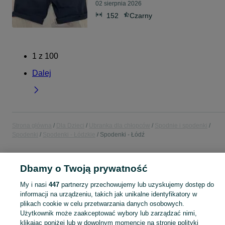
02 sierpnia 2026
152
Czarny
1
z
100
Dalej
Strona główna
Dla Dzieci
Ubranka dla chłopców
Spodnie i spodenki
Spodenki
Spodenki - Łódzkie
Spodenki - Łódź
POLSKA » ŁÓDZKIE » ŁÓDŹ
Dbamy o Twoją prywatność
My i nasi
447
partnerzy przechowujemy lub uzyskujemy dostęp do
KATEGORIA
informacji na urządzeniu, takich jak unikalne identyfikatory w
plikach cookie w celu przetwarzania danych osobowych.
ubranko do chrztu dla chłopca
,
ubranka na roczek dla chłopca
Zobacz Więc
Użytkownik może zaakceptować wybory lub zarządzać nimi,
klikając poniżej lub w dowolnym momencie na stronie polityki