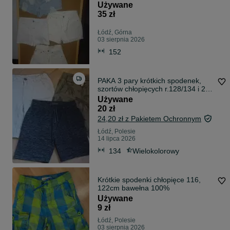
Używane
35 zł
Łódź, Górna
03 sierpnia 2026
152
PAKA 3 pary krótkich spodenek,
szortów chłopięcych r.128/134 i 2
podkoszulki RESERVED
Używane
20 zł
24,20 zł z Pakietem Ochronnym
Łódź, Polesie
14 lipca 2026
134
Wielokolorowy
Krótkie spodenki chłopięce 116,
122cm bawełna 100%
Używane
9 zł
Łódź, Polesie
03 sierpnia 2026