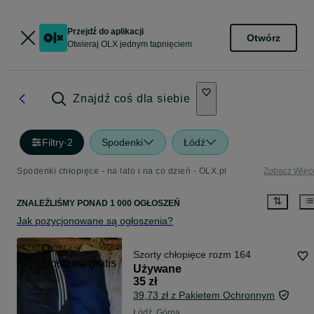
Przejdź do aplikacji
Otwórz
Otwieraj OLX jednym tapnięciem
Znajdź coś dla siebie
Filtry
·
2
Spodenki
Łódź
Spodenki chłopięce - na lato i na co dzień - OLX.pl
Zobacz Więc
ZNALEŹLIŚMY
PONAD
1 000 OGŁOSZEŃ
Jak pozycjonowane są ogłoszenia?
Szorty chłopięce rozm 164
Dostawa gratis
Używane
35 zł
39,73 zł z Pakietem Ochronnym
Łódź, Górna