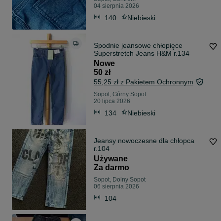
04 sierpnia 2026
140
Niebieski
Spodnie jeansowe chłopięce
Superstretch Jeans H&M r.134
Nowe
50 zł
55,25 zł z Pakietem Ochronnym
Sopot, Górny Sopot
20 lipca 2026
134
Niebieski
Jeansy nowoczesne dla chłopca
r.104
Używane
Za darmo
Sopot, Dolny Sopot
06 sierpnia 2026
104