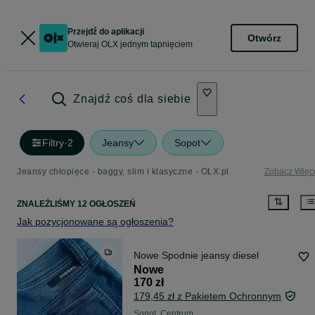
Przejdź do aplikacji
Otwórz
Otwieraj OLX jednym tapnięciem
Znajdź coś dla siebie
Filtry
·
2
Jeansy
Sopot
Jeansy chłopięce - baggy, slim i klasyczne - OLX.pl
Zobacz Więc
ZNALEŹLIŚMY 12 OGŁOSZEŃ
Jak pozycjonowane są ogłoszenia?
Nowe Spodnie jeansy diesel
Nowe
170 zł
179,45 zł z Pakietem Ochronnym
Sopot, Centrum