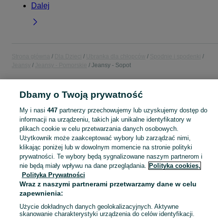
Dalej
Strona główna
Dla Dzieci
Ubranka dla chłopców
Spodnie i spodenki
Jeansy
Jeansy - Pomorskie
Jeansy - Sopot
POLSKA » POMORSKIE » SOPOT
Dbamy o Twoją prywatność
My i nasi
447
partnerzy przechowujemy lub uzyskujemy dostęp do
KATEGORIA
informacji na urządzeniu, takich jak unikalne identyfikatory w
plikach cookie w celu przetwarzania danych osobowych.
Użytkownik może zaakceptować wybory lub zarządzać nimi,
ubranko do chrztu dla chłopca
,
ubranka na roczek dla chłopca
Zobacz Więc
klikając poniżej lub w dowolnym momencie na stronie polityki
prywatności. Te wybory będą sygnalizowane naszym partnerom i
Mapa kategorii
nie będą miały wpływu na dane przeglądania.
Polityka cookies,
Polityka Prywatności
Mapa miejscowości
Wraz z naszymi partnerami przetwarzamy dane w celu
Mapa ministron
zapewnienia:
Popularne wyszukiwania
Użycie dokładnych danych geolokalizacyjnych. Aktywne
skanowanie charakterystyki urządzenia do celów identyfikacji.