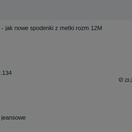
s - jak nowe spodenki z metki rozm 12M
r.134
29,
e jeansowe