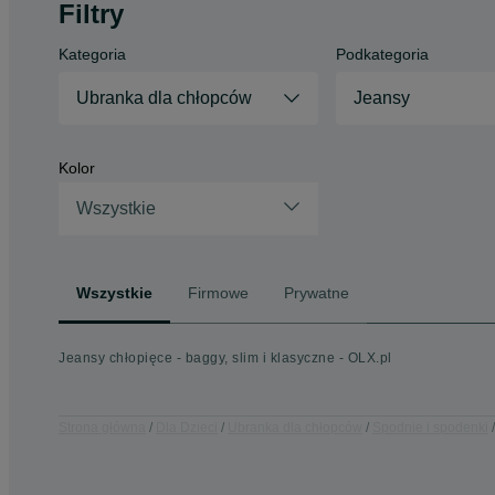
Filtry
Kategoria
Podkategoria
Ubranka dla chłopców
Jeansy
Kolor
Wszystkie
Wszystkie
Firmowe
Prywatne
Jeansy chłopięce - baggy, slim i klasyczne - OLX.pl
Strona główna
Dla Dzieci
Ubranka dla chłopców
Spodnie i spodenki