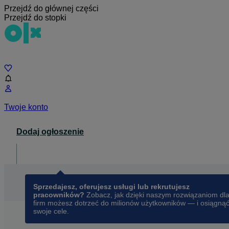
Przejdź do głównej części
Przejdź do stopki
Czat
Twoje konto
Dodaj ogłoszenie
Dla biznesu
opens in a new tab
Sprzedajesz, oferujesz usługi lub rekrutujesz
pracowników?
Zobacz, jak dzięki naszym rozwiązaniom dl
firm możesz dotrzeć do milionów użytkowników — i osiągną
swoje cele.