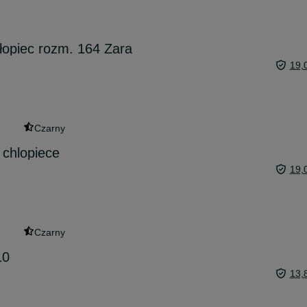
łopiec rozm. 164 Zara
19,
Czarny
 chlopiece
19,
Czarny
10
13,