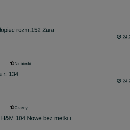
łopiec rozm.152 Zara
24,
Niebieski
 r. 134
24,
Czarny
 H&M 104 Nowe bez metki i