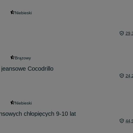
Niebieski
29,
Brązowy
 jeansowe Cocodrillo
24,
Niebieski
nsowych chłopięcych 9-10 lat
44,