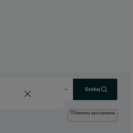
Odległość
+0 km
Szukaj
Obserwuj wyszukiwanie