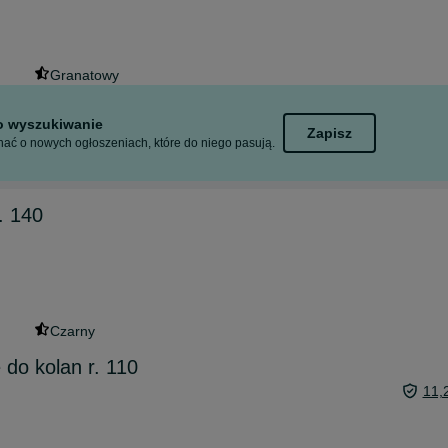
Granatowy
to wyszukiwanie
Zapisz
ać o nowych ogłoszeniach, które do niego pasują.
. 140
Czarny
do kolan r. 110
11,