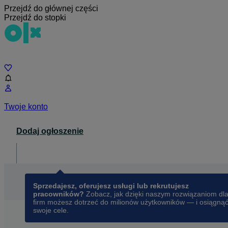
Przejdź do głównej części
Przejdź do stopki
Czat
Twoje konto
Dodaj ogłoszenie
Dla biznesu
opens in a new tab
Sprzedajesz, oferujesz usługi lub rekrutujesz
pracowników?
Zobacz, jak dzięki naszym rozwiązaniom dl
firm możesz dotrzeć do milionów użytkowników — i osiągną
swoje cele.