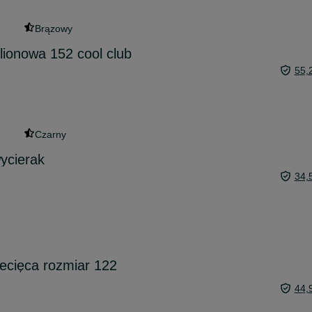
Brązowy
lionowa 152 cool club
55,
Czarny
ycierak
34,
ecięca rozmiar 122
44,