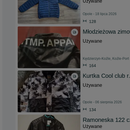
Używane
Opole - 18 lipca 2026
128
Młodzieżowa zimo
Używane
Kędzierzyn-Koźle, Koźle-Port 
164
Kurtka Cool club r
Używane
Opole - 06 sierpnia 2026
134
Ramoneska 122 c
Używane