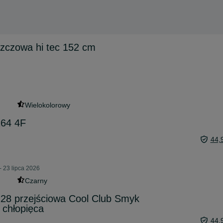
szczowa hi tec 152 cm
Wielokolorowy
164 4F
44,
- 23 lipca 2026
Czarny
128 przejściowa Cool Club Smyk
 chłopięca
44,