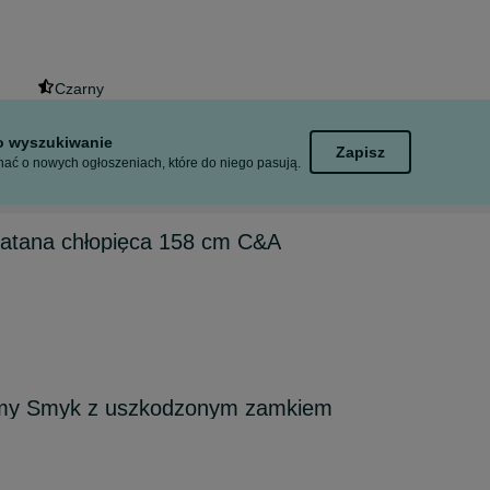
Czarny
to wyszukiwanie
Zapisz
ać o nowych ogłoszeniach, które do niego pasują.
katana chłopięca 158 cm C&A
rmy Smyk z uszkodzonym zamkiem