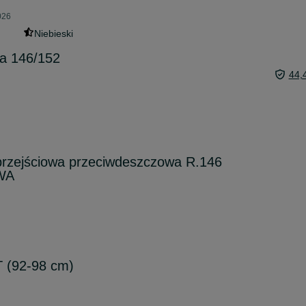
026
Niebieski
wa 146/152
44,
przejściowa przeciwdeszczowa R.146
OWA
T (92-98 cm)