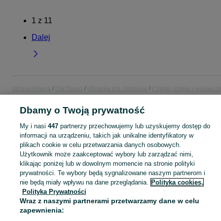
1
z
11
Dalej
Strona główna
Dla Dzieci
Ubranka dla chłopców
Czapki, szaliki i rękawiczk
Czapki, szaliki i rękawiczki - Kujawsko-pomorskie
Czapki, szaliki i rękawiczk
- Grudziądz
Dbamy o Twoją prywatność
My i nasi
447
partnerzy przechowujemy lub uzyskujemy dostęp do
KATEGORIA
informacji na urządzeniu, takich jak unikalne identyfikatory w
plikach cookie w celu przetwarzania danych osobowych.
Użytkownik może zaakceptować wybory lub zarządzać nimi,
ubranko do chrztu dla chłopca
,
ubranka na roczek dla chłopca
Zobacz Więc
klikając poniżej lub w dowolnym momencie na stronie polityki
prywatności. Te wybory będą sygnalizowane naszym partnerom i
Mapa kategorii
nie będą miały wpływu na dane przeglądania.
Polityka cookies,
Polityka Prywatności
Mapa miejscowości
Wraz z naszymi partnerami przetwarzamy dane w celu
Mapa ministron
zapewnienia:
Popularne wyszukiwania