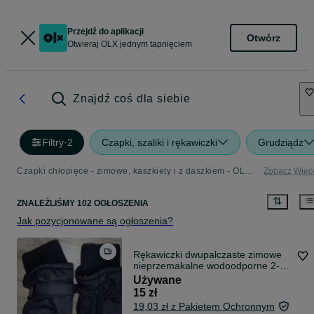
Przejdź do aplikacji
Otwórz
Otwieraj OLX jednym tapnięciem
Znajdź coś dla siebie
Filtry
·
2
Czapki, szaliki i rękawiczki
Grudziądz
Czapki chłopięce - zimowe, kaszkiety i z daszkiem - OLX.pl
Zobacz Więc
ZNALEŹLIŚMY 102 OGŁOSZENIA
Jak pozycjonowane są ogłoszenia?
Rękawiczki dwupalczaste zimowe
nieprzemakalne wodoodporne 2-5
lat
Używane
15 zł
19,03 zł z Pakietem Ochronnym