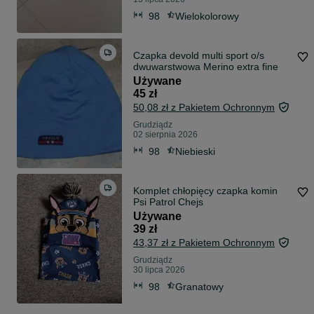
98
Wielokolorowy
Czapka devold multi sport o/s
dwuwarstwowa Merino extra fine
Używane
45 zł
50,08 zł z Pakietem Ochronnym
Grudziądz
02 sierpnia 2026
98
Niebieski
Komplet chłopięcy czapka komin
Psi Patrol Chejs
Używane
39 zł
43,37 zł z Pakietem Ochronnym
Grudziądz
30 lipca 2026
98
Granatowy