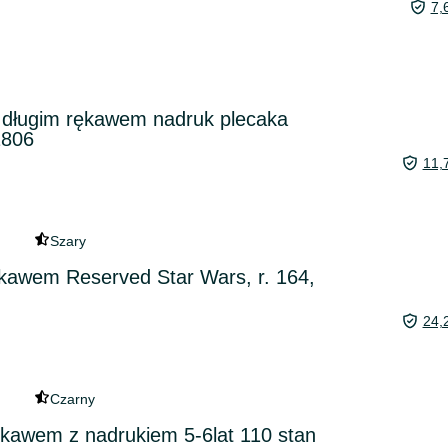
7,
z długim rękawem nadruk plecaka
1806
11,
Szary
rękawem Reserved Star Wars, r. 164,
24,
Czarny
ękawem z nadrukiem 5-6lat 110 stan