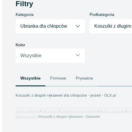
Filtry
Kategoria
Podkategoria
Ubranka dla chłopców
Koszulki z długi
Kolor
Wszystkie
Wszystkie
Firmowe
Prywatne
Koszulki z długim rękawem dla chłopców - jesień - OLX.pl
Strona główna
Dla Dzieci
Ubranka dla chłopców
Bluzki i koszulki
Ko
Mazowieckie
Koszulki z długim rękawem - Garwolin