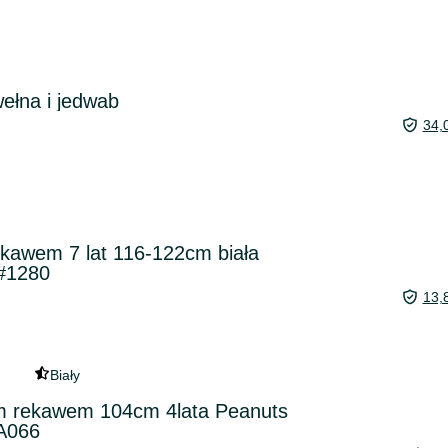
wełna i jedwab
34,
ękawem 7 lat 116-122cm biała
 #1280
13,
Biały
im rekawem 104cm 4lata Peanuts
A066