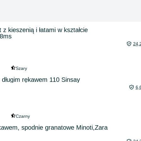
z kieszenią i łatami w kształcie
18ms
24,
Szary
z długim rękawem 110 Sinsay
6,
Czarny
ękawem, spodnie granatowe Minoti,Zara