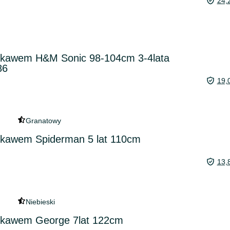
24,
rękawem H&M Sonic 98-104cm 3-4lata
86
19,
Granatowy
rękawem Spiderman 5 lat 110cm
13,
Niebieski
rękawem George 7lat 122cm