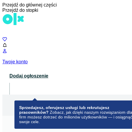
Przejdź do głównej części
Przejdź do stopki
Czat
Twoje konto
Dodaj ogłoszenie
Dla biznesu
opens in a new tab
Sprzedajesz, oferujesz usługi lub rekrutujesz
pracowników?
Zobacz, jak dzięki naszym rozwiązaniom dl
firm możesz dotrzeć do milionów użytkowników — i osiągną
swoje cele.