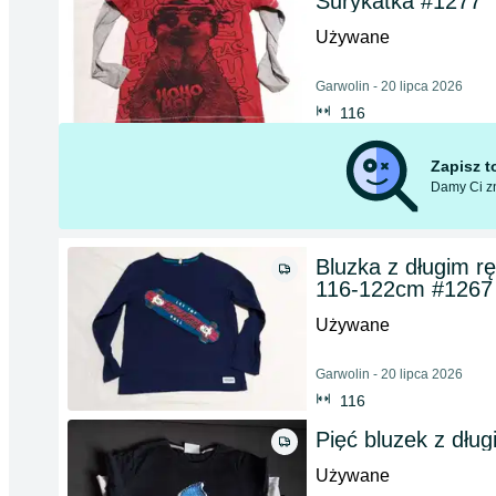
Surykatka #1277
Używane
Garwolin - 20 lipca 2026
116
Zapisz 
Damy Ci zn
Bluzka z długim r
116-122cm #1267
Używane
Garwolin - 20 lipca 2026
116
Pięć bluzek z dłu
Używane