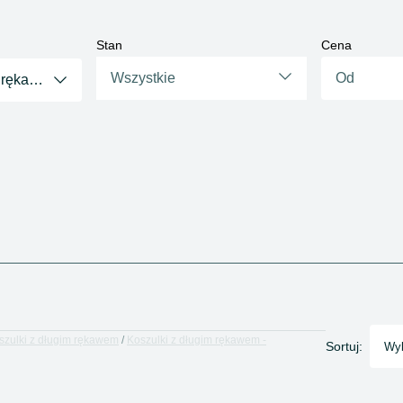
Stan
Cena
Wszystkie
m rękawem
szulki z długim rękawem
Koszulki z długim rękawem -
Sortuj:
Wyb