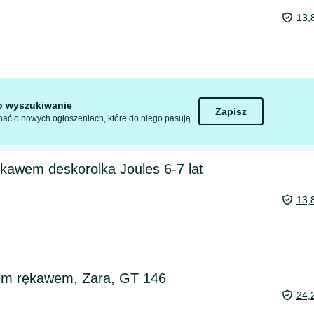
13,
to wyszukiwanie
Zapisz
ać o nowych ogłoszeniach, które do niego pasują.
ękawem deskorolka Joules 6-7 lat
13,
gim rękawem, Zara, GT 146
24,