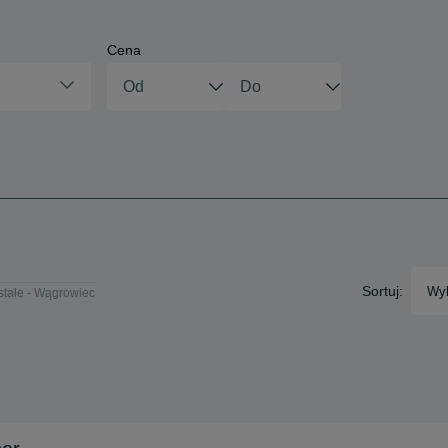
Cena
Sortuj:
Wyb
tałe - Wągrowiec