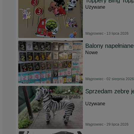
Toppery Bing Top
Używane
Wągrowiec - 13 lipca 2026
Balony napełniane 
Nowe
Wągrowiec - 02 sierpnia 2026
Sprzedam zebrę je
Dostawa gratis
Używane
Wągrowiec - 29 lipca 2026