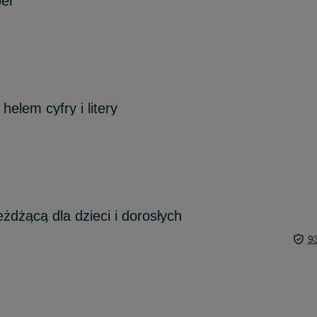
per
helem cyfry i litery
żdżącą dla dzieci i dorosłych
9