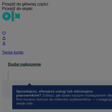
Przejdź do głównej części
Przejdź do stopki
Czat
Twoje konto
Dodaj ogłoszenie
Dla biznesu
opens in a new tab
Sprzedajesz, oferujesz usługi lub rekrutujesz
pracowników?
Zobacz, jak dzięki naszym rozwiązaniom dl
firm możesz dotrzeć do milionów użytkowników — i osiągną
swoje cele.