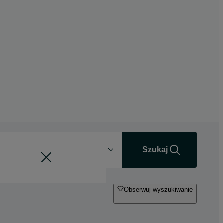
Odległość
+0 km
Szukaj
Obserwuj wyszukiwanie