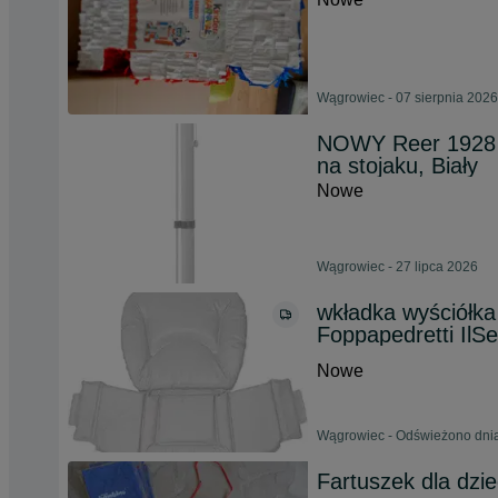
Wągrowiec - 07 sierpnia 2026
NOWY Reer 1928 F
na stojaku, Biały
Nowe
Wągrowiec - 27 lipca 2026
wkładka wyściółka
Foppapedretti IlSe
Nowe
Wągrowiec - Odświeżono dnia
Fartuszek dla dz