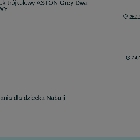
rek trójkołowy ASTON Grey Dwa
OWY
267,
34,
nia dla dziecka Nabaiji