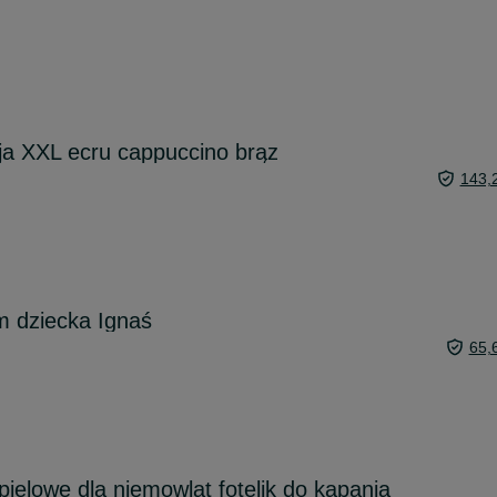
a XXL ecru cappuccino brąz
143,
m dziecka Ignaś
65,
pielowe dla niemowląt fotelik do kąpania