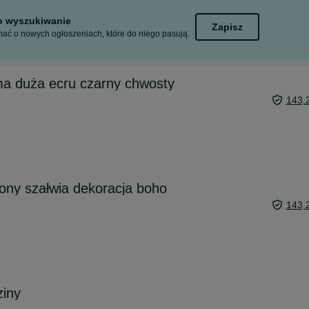
to wyszukiwanie
Zapisz
ać o nowych ogłoszeniach, które do niego pasują.
a duża ecru czarny chwosty
143,
ony szałwia dekoracja boho
143,
ziny