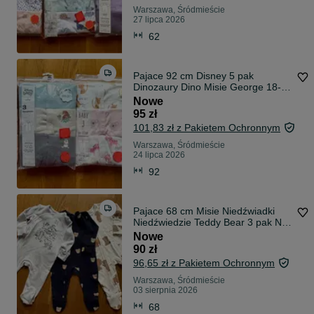
Warszawa, Śródmieście
27 lipca 2026
62
Pajace 92 cm Disney 5 pak
Dinozaury Dino Misie George 18-
24 miesięcy
Nowe
95 zł
101,83 zł z Pakietem Ochronnym
Warszawa, Śródmieście
24 lipca 2026
92
Pajace 68 cm Misie Niedźwiadki
Niedźwiedzie Teddy Bear 3 pak Na
Suwak 3- 6 miesięcy George
Nowe
RÓŻNE wzory Od 56 cm do 164
90 zł
cm Pajacyki
96,65 zł z Pakietem Ochronnym
Warszawa, Śródmieście
03 sierpnia 2026
68