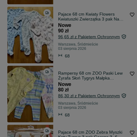
Pajace 68 cm Kwiaty Flowers
Kwiatuszki Zwierzątka 3 pak Na
Suwak 3- 6 miesięcy George
Nowe
RÓŻNE wzory Od 56 cm do 164
90 zł
cm Pajacyki
96,65 zł z Pakietem Ochronnym
Warszawa, Śródmieście
03 sierpnia 2026
68
Rampersy 68 cm ZOO Paski Lew
Żyrafa Słoń Tygrys Małpka
Hipopotam 3 pak Na Suwak 3- 6
Nowe
miesięcy George RÓŻNE wzory Od
80 zł
56 cm do 164 cm Pajace Bez
86,30 zł z Pakietem Ochronnym
Stópek
Warszawa, Śródmieście
03 sierpnia 2026
68
Pajace 68 cm ZOO Zebra Myszki