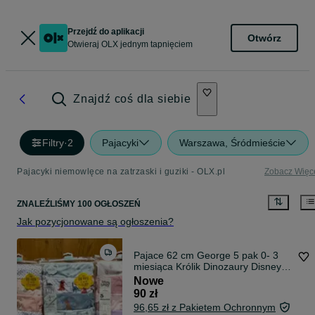
Przejdź do aplikacji
Otwórz
Otwieraj OLX jednym tapnięciem
Znajdź coś dla siebie
Filtry
·
2
Pajacyki
Warszawa, Śródmieście
Pajacyki niemowlęce na zatrzaski i guziki - OLX.pl
Zobacz Więc
ZNALEŹLIŚMY 100 OGŁOSZEŃ
Jak pozycjonowane są ogłoszenia?
Pajace 62 cm George 5 pak 0- 3
miesiąca Królik Dinozaury Disney
Myszka
Nowe
90 zł
96,65 zł z Pakietem Ochronnym