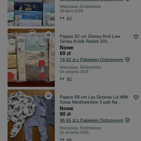
Warszawa, Śródmieście
30 lipca 2026
62
Pajace 92 cm Disney Król Lew
Simba Królik Rabbit 101
Dalmatyńczyków Piesek Pies 3 pak
Nowe
George 18- 24 miesiące RÓŻNE
69 zł
wzory Od 56 cm do 164 cm
74,92 zł z Pakietem Ochronnym
Pajacyki
Warszawa, Śródmieście
04 sierpnia 2026
92
Pajace 68 cm Las Drzewa Lis Wilk
Sowa Niedźwiedzie 3 pak Na
Suwak 3- 6 miesięcy George
Nowe
RÓŻNE wzory Od 56 cm do 164
90 zł
cm Pajacyki
96,65 zł z Pakietem Ochronnym
Warszawa, Śródmieście
03 sierpnia 2026
68