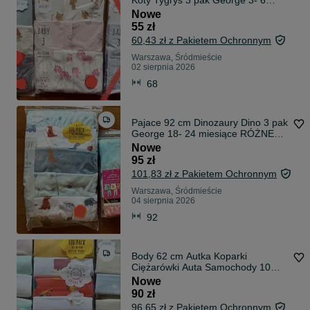
Koty Tygrys 3 pak George 3- 6
miesięcy RÓŻNE wzory Od 56 cm
Nowe
do 164 cm Pajacyki
55 zł
60,43 zł z Pakietem Ochronnym
Warszawa, Śródmieście
02 sierpnia 2026
68
Pajace 92 cm Dinozaury Dino 3 pak
George 18- 24 miesiące RÓŻNE
wzory Od 56 cm do 164 cm
Nowe
Pajacyki
95 zł
101,83 zł z Pakietem Ochronnym
Warszawa, Śródmieście
04 sierpnia 2026
92
Body 62 cm Autka Koparki
Ciężarówki Auta Samochody 10
pak Krótki rękaw 0- 3 miesiąca
Nowe
George RÓŻNE wzory Od 56 cm
90 zł
do 164 cm
96,65 zł z Pakietem Ochronnym