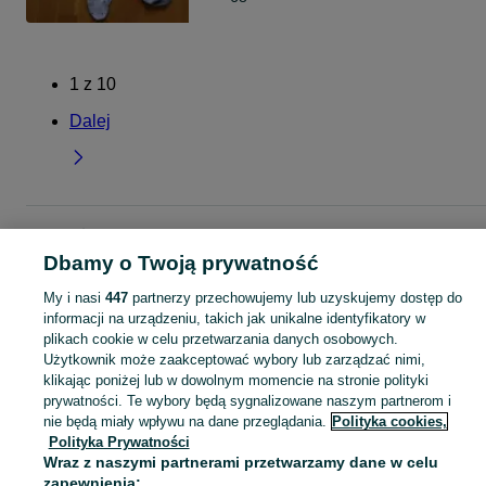
1
z
10
Dalej
Strona główna
Dla Dzieci
Odzież niemowlęca
Pajacyki
Pajacyki -
Mazowieckie
Pajacyki - Warszawa
Pajacyki - Śródmieście
Dbamy o Twoją prywatność
My i nasi
447
partnerzy przechowujemy lub uzyskujemy dostęp do
KATEGORIA
informacji na urządzeniu, takich jak unikalne identyfikatory w
plikach cookie w celu przetwarzania danych osobowych.
Użytkownik może zaakceptować wybory lub zarządzać nimi,
ubranko do chrztu dla chłopca
,
ubranko do chrztu dla dziewczynki
Zobacz Więc
,
ubranko do
klikając poniżej lub w dowolnym momencie na stronie polityki
prywatności. Te wybory będą sygnalizowane naszym partnerom i
Mapa kategorii
nie będą miały wpływu na dane przeglądania.
Polityka cookies,
Polityka Prywatności
Mapa miejscowości
Wraz z naszymi partnerami przetwarzamy dane w celu
Mapa ministron
zapewnienia: