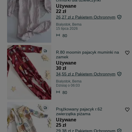
chmurki dla dziewczynki
Używane
22 zł
26,27 zł z Pakietem Ochronnym
Białystok, Bema
15 lipca 2026
80
R.80 moomin pajacyk muminki na
zamek
Używane
30 zł
34,55 zł z Pakietem Ochronnym
Białystok, Bema
Dzisiaj o 06:03
80
Prążkowany pajacyk r.62
zwierzątka piżama
Używane
25 zł
29,38 zł z Pakietem Ochronnym