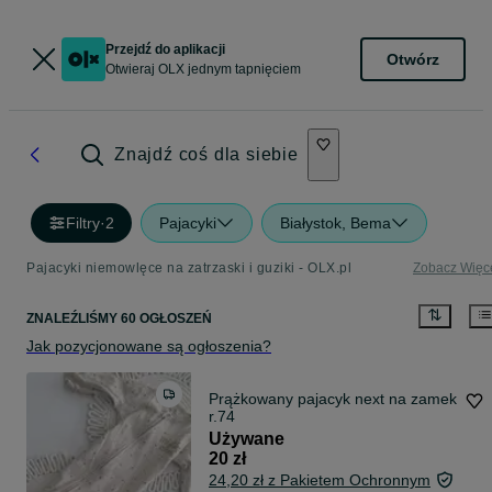
Przejdź do aplikacji
Otwórz
Otwieraj OLX jednym tapnięciem
Znajdź coś dla siebie
Filtry
·
2
Pajacyki
Białystok, Bema
Pajacyki niemowlęce na zatrzaski i guziki - OLX.pl
Zobacz Więc
ZNALEŹLIŚMY 60 OGŁOSZEŃ
Jak pozycjonowane są ogłoszenia?
Prążkowany pajacyk next na zamek
r.74
Używane
20 zł
24,20 zł z Pakietem Ochronnym