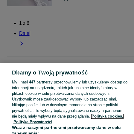
1
z
6
Dalej
Strona główna
Dla Dzieci
Odzież niemowlęca
Pajacyki
Pajacyki -
Podlaskie
Pajacyki - Białystok
Pajacyki - Bema
Dbamy o Twoją prywatność
My i nasi
447
partnerzy przechowujemy lub uzyskujemy dostęp do
KATEGORIA
informacji na urządzeniu, takich jak unikalne identyfikatory w
plikach cookie w celu przetwarzania danych osobowych.
Użytkownik może zaakceptować wybory lub zarządzać nimi,
ubranko do chrztu dla chłopca
,
ubranko do chrztu dla dziewczynki
Zobacz Więc
,
ubranko do
klikając poniżej lub w dowolnym momencie na stronie polityki
prywatności. Te wybory będą sygnalizowane naszym partnerom i
Mapa kategorii
nie będą miały wpływu na dane przeglądania.
Polityka cookies,
Polityka Prywatności
Mapa miejscowości
Wraz z naszymi partnerami przetwarzamy dane w celu
Mapa ministron
zapewnienia: