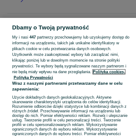
Strona główna
Dla Dzieci
Odzież niemowlęca
Kurtki i płaszcze
Kurtki i
Dbamy o Twoją prywatność
płaszcze - Mazowieckie
Kurtki i płaszcze - Pruszków
My i nasi
447
partnerzy przechowujemy lub uzyskujemy dostęp do
informacji na urządzeniu, takich jak unikalne identyfikatory w
KATEGORIA
plikach cookie w celu przetwarzania danych osobowych.
Użytkownik może zaakceptować wybory lub zarządzać nimi,
ubranko do chrztu dla chłopca
,
ubranko do chrztu dla dziewczynki
Zobacz Więc
,
ubranko do
klikając poniżej lub w dowolnym momencie na stronie polityki
prywatności. Te wybory będą sygnalizowane naszym partnerom i
nie będą miały wpływu na dane przeglądania.
Polityka cookies,
Mapa kategorii
Polityka Prywatności
Mapa miejscowości
Wraz z naszymi partnerami przetwarzamy dane w celu
Mapa ministron
zapewnienia:
Popularne wyszukiwania
Użycie dokładnych danych geolokalizacyjnych. Aktywne
skanowanie charakterystyki urządzenia do celów identyfikacji.
Rozumienie odbiorców dzięki statystyce lub kombinacji danych z
różnych źródeł. Przechowywanie informacji na urządzeniu lub
dostęp do nich. Pomiar efektywności reklam. Rozwój i ulepszanie
usług. Tworzenie profili w celu personalizacji treści. Tworzenie
profili w celu spersonalizowanych reklam. Wykorzystywanie
ograniczonych danych do wyboru reklam. Wykorzystywanie
ograniczonych danych do wyboru treści. Pomiar efektywności