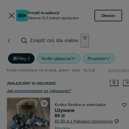
Przejdź do aplikacji
Otwórz
Otwieraj OLX jednym tapnięciem
Znajdź coś dla siebie
Filtry
·
2
Kurtki i płaszcze
Pruszków
Kurtki niemowlęce na wiosnę, jesień i zimę - OLX.pl
Zobacz Więc
ZNALEŹLIŚMY 55 OGŁOSZEŃ
Jak pozycjonowane są ogłoszenia?
Kurtka Newbie w zwierzątka
Używane
60 zł
65,60 zł z Pakietem Ochronnym
Pruszków