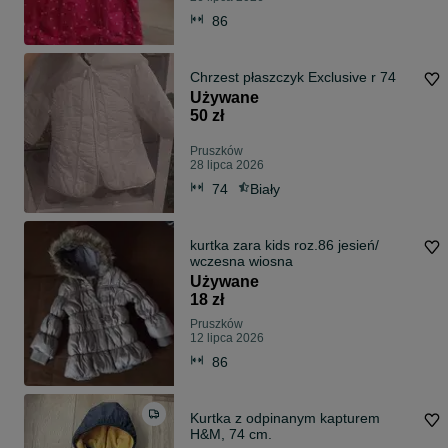
86
Chrzest płaszczyk Exclusive r 74
Używane
50 zł
Pruszków
28 lipca 2026
74
Biały
kurtka zara kids roz.86 jesień/
wczesna wiosna
Używane
18 zł
Pruszków
12 lipca 2026
86
Kurtka z odpinanym kapturem
H&M, 74 cm.