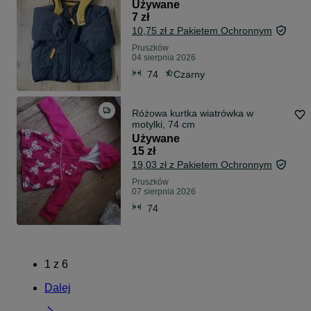
Używane
7 zł
10,75 zł z Pakietem Ochronnym
Pruszków
04 sierpnia 2026
74
Czarny
Różowa kurtka wiatrówka w
motylki, 74 cm
Używane
15 zł
19,03 zł z Pakietem Ochronnym
Pruszków
07 sierpnia 2026
74
1
z
6
Dalej