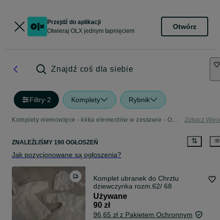
Przejdź do aplikacji
Otwórz
Otwieraj OLX jednym tapnięciem
Znajdź coś dla siebie
Filtry
·
2
Komplety
Rybnik
Komplety niemowlęce - kilka elementów w zestawie - OLX.pl
Zobacz Więc
ZNALEŹLIŚMY 190 OGŁOSZEŃ
Jak pozycjonowane są ogłoszenia?
Komplet ubranek do Chrztu
dziewczynka rozm.62/ 68
Używane
90 zł
96,65 zł z Pakietem Ochronnym