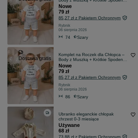
Body z Muszką + Krótkie Spodenki
+ imię rozmiar 74
Nowe
79 zł
85,27 zł z Pakietem Ochronnym
Rybnik
06 sierpnia 2026
74
Szary
Komplet na Roczek dla Chłopca –
Dostawa gratis
Body z Muszką + Krótkie Spodenki
+ imię rozmiar 86
Nowe
79 zł
85,27 zł z Pakietem Ochronnym
Rybnik
06 sierpnia 2026
86
Szary
Ubranko eleganckie chłopak
chrzest 0-3 miesiące
Używane
68 zł
73,88 zł z Pakietem Ochronnym