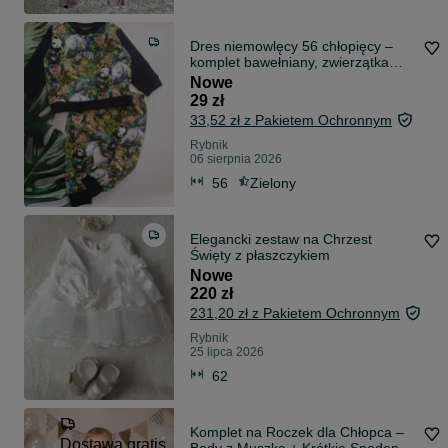
Dres niemowlęcy 56 chłopięcy –
komplet bawełniany, zwierzątka
NOWY
Nowe
29 zł
33,52 zł z Pakietem Ochronnym
Rybnik
06 sierpnia 2026
56
Zielony
Elegancki zestaw na Chrzest
Święty z płaszczykiem
Nowe
220 zł
231,20 zł z Pakietem Ochronnym
Rybnik
25 lipca 2026
62
Komplet na Roczek dla Chłopca –
Dostawa gratis