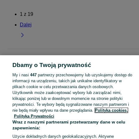
1
z
19
Dalej
Strona główna
Dla Dzieci
Odzież niemowlęca
Komplety
Komplety - Śląsk
Komplety - Rybnik
Dbamy o Twoją prywatność
My i nasi
447
partnerzy przechowujemy lub uzyskujemy dostęp do
KATEGORIA
informacji na urządzeniu, takich jak unikalne identyfikatory w
plikach cookie w celu przetwarzania danych osobowych.
Użytkownik może zaakceptować wybory lub zarządzać nimi,
ubranko do chrztu dla chłopca
,
ubranko do chrztu dla dziewczynki
Zobacz Więc
,
ubranko do
klikając poniżej lub w dowolnym momencie na stronie polityki
prywatności. Te wybory będą sygnalizowane naszym partnerom i
Mapa kategorii
nie będą miały wpływu na dane przeglądania.
Polityka cookies,
Polityka Prywatności
Mapa miejscowości
Wraz z naszymi partnerami przetwarzamy dane w celu
Mapa ministron
zapewnienia:
Popularne wyszukiwania
Użycie dokładnych danych geolokalizacyjnych. Aktywne