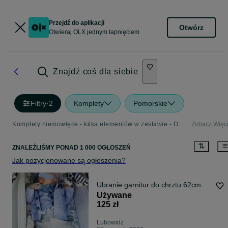
Przejdź do aplikacji
Otwórz
Otwieraj OLX jednym tapnięciem
Znajdź coś dla siebie
Filtry
·
2
Komplety
Pomorskie
Komplety niemowlęce - kilka elementów w zestawie - OLX.pl
Zobacz Więc
ZNALEŹLIŚMY
PONAD
1 000 OGŁOSZEŃ
Jak pozycjonowane są ogłoszenia?
Ubranie garnitur do chrztu 62cm
Używane
125 zł
Lubowidz