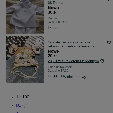
68 Rumia
Nowe
30 zł
Rumia
Dzisiaj o 06:08
68
So cute zestaw czapeczka
rękawiczki niedrapki bawełna
organiczna
Nowe
20 zł
23,70 zł z Pakietem Ochronnym
Gdańsk, Kokoszki
Dzisiaj o 17:25
56
Wielokolorowy
1
z
100
Dalej