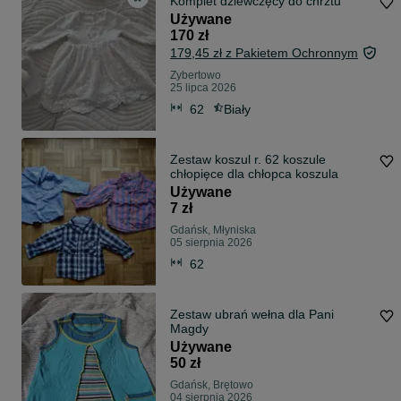
Komplet dziewczęcy do chrztu
Używane
170 zł
179,45 zł z Pakietem Ochronnym
Zybertowo
25 lipca 2026
62
Biały
Zestaw koszul r. 62 koszule
chłopięce dla chłopca koszula
Używane
7 zł
Gdańsk, Młyniska
05 sierpnia 2026
62
Zestaw ubrań wełna dla Pani
Magdy
Używane
50 zł
Gdańsk, Brętowo
04 sierpnia 2026