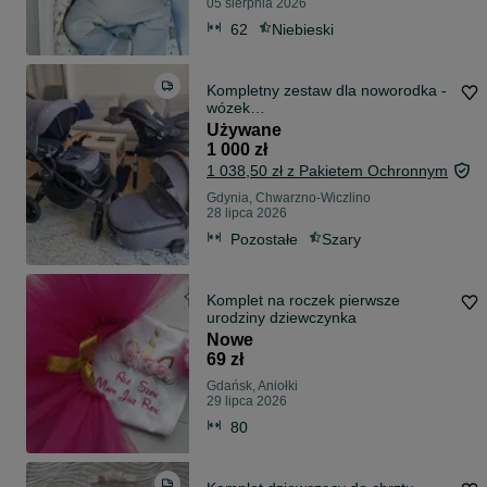
05 sierpnia 2026
62
Niebieski
Kompletny zestaw dla noworodka -
wózek
gondola,spacerówka,nosidełko z
Używane
bazą na isofix. Muuvo i Maxi-cosi.
1 000 zł
1 038,50 zł z Pakietem Ochronnym
Gdynia, Chwarzno-Wiczlino
28 lipca 2026
Pozostałe
Szary
Komplet na roczek pierwsze
urodziny dziewczynka
Nowe
69 zł
Gdańsk, Aniołki
29 lipca 2026
80