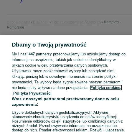
Strona główna
Dla Dzieci
Odzież niemowlęca
Komplety
Komplety -
Pomorskie
POLSKA » POMORSKIE
Dbamy o Twoją prywatność
My i nasi
447
partnerzy przechowujemy lub uzyskujemy dostęp do
KATEGORIA
informacji na urządzeniu, takich jak unikalne identyfikatory w
plikach cookie w celu przetwarzania danych osobowych.
Użytkownik może zaakceptować wybory lub zarządzać nimi,
ubranko do chrztu dla chłopca
,
ubranko do chrztu dla dziewczynki
Zobacz Więc
,
ubranko do
klikając poniżej lub w dowolnym momencie na stronie polityki
prywatności. Te wybory będą sygnalizowane naszym partnerom i
nie będą miały wpływu na dane przeglądania.
Polityka cookies,
Mapa kategorii
Polityka Prywatności
Mapa miejscowości
Wraz z naszymi partnerami przetwarzamy dane w celu
Mapa ministron
zapewnienia:
Popularne wyszukiwania
Użycie dokładnych danych geolokalizacyjnych. Aktywne
skanowanie charakterystyki urządzenia do celów identyfikacji.
Rozumienie odbiorców dzięki statystyce lub kombinacji danych z
różnych źródeł. Przechowywanie informacji na urządzeniu lub
dostęp do nich. Pomiar efektywności reklam. Rozwój i ulepszanie