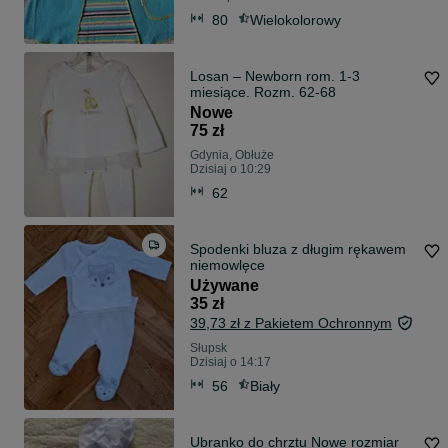
80
Wielokolorowy
Losan – Newborn rom. 1-3
miesiące. Rozm. 62-68
Nowe
75 zł
Gdynia, Obłuże
Dzisiaj o 10:29
62
Spodenki bluza z długim rękawem
niemowlęce
Używane
35 zł
39,73 zł z Pakietem Ochronnym
Słupsk
Dzisiaj o 14:17
56
Biały
Ubranko do chrztu Nowe rozmiar