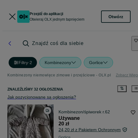
Przejdź do aplikacji
Otwórz
Otwieraj OLX jednym tapnięciem
Znajdź coś dla siebie
Filtry
·
2
Kombinezony
Gorlice
Kombinezony niemowlęce zimowe i przejściowe - OLX.pl
Zobacz Więc
ZNALEŹLIŚMY 32 OGŁOSZENIA
Jak pozycjonowane są ogłoszenia?
Kombinezon/śpiworek r.62
Używane
20 zł
24,20 zł z Pakietem Ochronnym
Gorlice