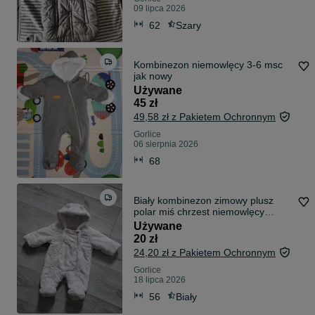
09 lipca 2026
62
Szary
Kombinezon niemowlęcy 3-6 msc
jak nowy
Używane
45 zł
49,58 zł z Pakietem Ochronnym
Gorlice
06 sierpnia 2026
68
Biały kombinezon zimowy plusz
polar miś chrzest niemowlęcy
roz.50-56
Używane
20 zł
24,20 zł z Pakietem Ochronnym
Gorlice
18 lipca 2026
56
Biały