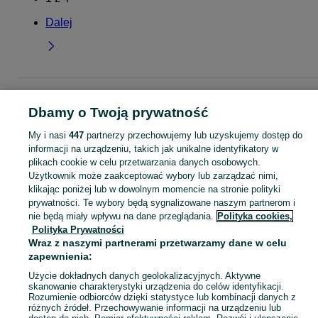
Dalej
Strona główna
Dla Dzieci
Odzież niemowlęca
Kombinezony
Kombinezon
- Małopolskie
Kombinezony - Gorlice
Dbamy o Twoją prywatność
My i nasi
447
partnerzy przechowujemy lub uzyskujemy dostęp do
KATEGORIA
informacji na urządzeniu, takich jak unikalne identyfikatory w
plikach cookie w celu przetwarzania danych osobowych.
Użytkownik może zaakceptować wybory lub zarządzać nimi,
ubranko do chrztu dla chłopca
,
ubranko do chrztu dla dziewczynki
Zobacz Więc
,
ubranko do
klikając poniżej lub w dowolnym momencie na stronie polityki
prywatności. Te wybory będą sygnalizowane naszym partnerom i
nie będą miały wpływu na dane przeglądania.
Polityka cookies,
Mapa kategorii
Polityka Prywatności
Mapa miejscowości
Wraz z naszymi partnerami przetwarzamy dane w celu
Mapa ministron
zapewnienia:
Popularne wyszukiwania
Użycie dokładnych danych geolokalizacyjnych. Aktywne
skanowanie charakterystyki urządzenia do celów identyfikacji.
Rozumienie odbiorców dzięki statystyce lub kombinacji danych z
różnych źródeł. Przechowywanie informacji na urządzeniu lub