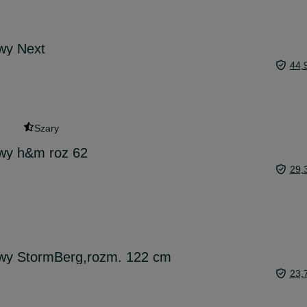
wy Next
44,
Szary
wy h&m roz 62
29,
wy StormBerg,rozm. 122 cm
23,