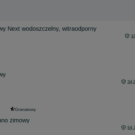
y Next wodoszczelny, witraodporny
1
wy
34,
Granatowy
nno zimowy
54,