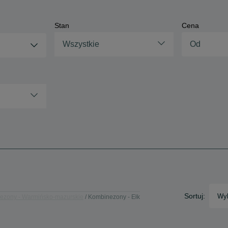
Stan
Cena
Wszystkie
Sortuj:
Wyb
ezony - Warmińsko-mazurskie
Kombinezony - Ełk