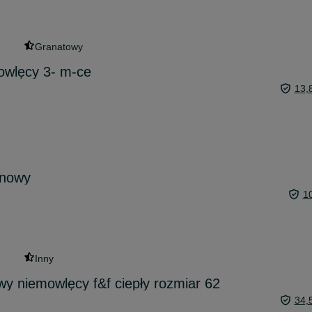
Granatowy
wlęcy 3- m-ce
13,
 nowy
1
Inny
 niemowlęcy f&f ciepły rozmiar 62
34,