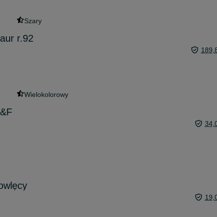
Szary
aur r.92
189,
Wielokolorowy
F&F
34,
owlęcy
19,