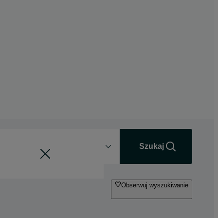
Odległość
+0 km
Szukaj
Obserwuj wyszukiwanie