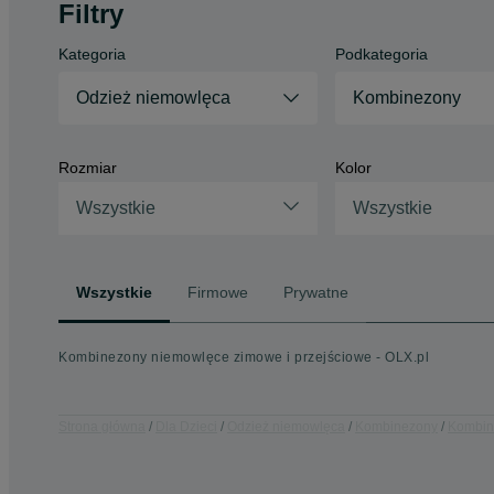
Filtry
Kategoria
Podkategoria
Odzież niemowlęca
Kombinezony
Rozmiar
Kolor
Wszystkie
Wszystkie
Wszystkie
Firmowe
Prywatne
Kombinezony niemowlęce zimowe i przejściowe - OLX.pl
Strona główna
Dla Dzieci
Odzież niemowlęca
Kombinezony
Kombin