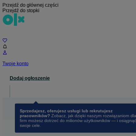
Przejdź do głównej części
Przejdź do stopki
Czat
Twoje konto
Dodaj ogłoszenie
Dla biznesu
opens in a new tab
Sprzedajesz, oferujesz usługi lub rekrutujesz
pracowników?
Zobacz, jak dzięki naszym rozwiązaniom dl
firm możesz dotrzeć do milionów użytkowników — i osiągną
swoje cele.