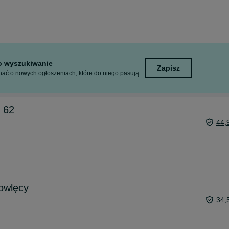
to wyszukiwanie
Zapisz
ać o nowych ogłoszeniach, które do niego pasują.
 62
44,
owlęcy
34,