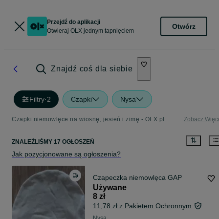
Przejdź do aplikacji
Otwórz
Otwieraj OLX jednym tapnięciem
Znajdź coś dla siebie
Filtry
·
2
Czapki
Nysa
Czapki niemowlęce na wiosnę, jesień i zimę - OLX.pl
Zobacz Więc
ZNALEŹLIŚMY 17 OGŁOSZEŃ
Jak pozycjonowane są ogłoszenia?
Czapeczka niemowlęca GAP
Używane
8 zł
11,78 zł z Pakietem Ochronnym
Nysa