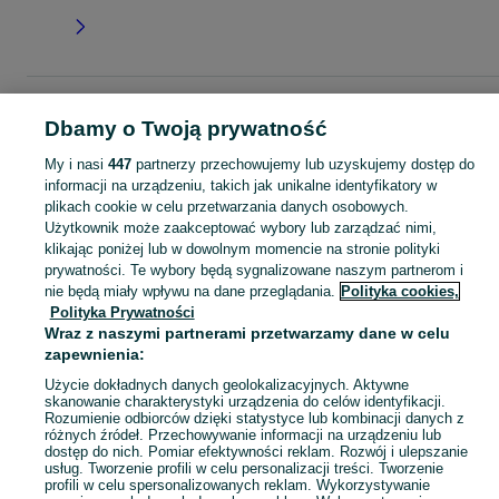
Strona główna
Dla Dzieci
Odzież niemowlęca
Czapki
Czapki - Opolskie
Dbamy o Twoją prywatność
Czapki - Nysa
My i nasi
447
partnerzy przechowujemy lub uzyskujemy dostęp do
informacji na urządzeniu, takich jak unikalne identyfikatory w
KATEGORIA
plikach cookie w celu przetwarzania danych osobowych.
Użytkownik może zaakceptować wybory lub zarządzać nimi,
ubranko do chrztu dla chłopca
,
ubranko do chrztu dla dziewczynki
Zobacz Więc
,
ubranko do
klikając poniżej lub w dowolnym momencie na stronie polityki
prywatności. Te wybory będą sygnalizowane naszym partnerom i
nie będą miały wpływu na dane przeglądania.
Polityka cookies,
Mapa kategorii
Polityka Prywatności
Mapa miejscowości
Wraz z naszymi partnerami przetwarzamy dane w celu
Mapa ministron
zapewnienia:
Popularne wyszukiwania
Użycie dokładnych danych geolokalizacyjnych. Aktywne
skanowanie charakterystyki urządzenia do celów identyfikacji.
Rozumienie odbiorców dzięki statystyce lub kombinacji danych z
różnych źródeł. Przechowywanie informacji na urządzeniu lub
dostęp do nich. Pomiar efektywności reklam. Rozwój i ulepszanie
usług. Tworzenie profili w celu personalizacji treści. Tworzenie
profili w celu spersonalizowanych reklam. Wykorzystywanie