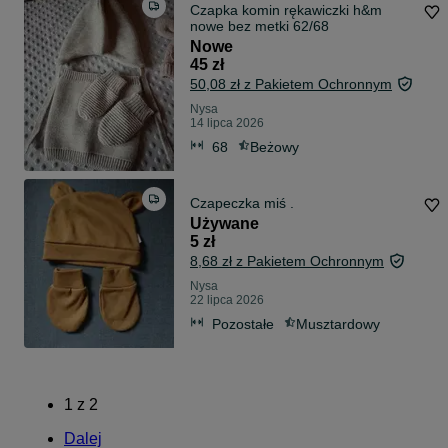
Czapka komin rękawiczki h&m
nowe bez metki 62/68
Nowe
45 zł
50,08 zł z Pakietem Ochronnym
Nysa
14 lipca 2026
68
Beżowy
Czapeczka miś .
Używane
5 zł
8,68 zł z Pakietem Ochronnym
Nysa
22 lipca 2026
Pozostałe
Musztardowy
1
z
2
Dalej