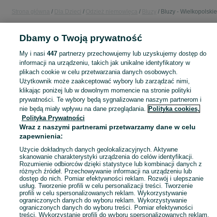
Strona główna
Dla Dzieci
Odzież niemowlęca
Bluzy
Bluzy - Wielkopolskie
Dbamy o Twoją prywatność
POLSKA » WIELKOPOLSKIE
My i nasi
447
partnerzy przechowujemy lub uzyskujemy dostęp do
informacji na urządzeniu, takich jak unikalne identyfikatory w
KATEGORIA
plikach cookie w celu przetwarzania danych osobowych.
Użytkownik może zaakceptować wybory lub zarządzać nimi,
ubranko do chrztu dla chłopca
,
ubranko do chrztu dla dziewczynki
Zobacz Więc
,
ubranko do
klikając poniżej lub w dowolnym momencie na stronie polityki
prywatności. Te wybory będą sygnalizowane naszym partnerom i
nie będą miały wpływu na dane przeglądania.
Polityka cookies,
Mapa kategorii
Polityka Prywatności
Mapa miejscowości
Wraz z naszymi partnerami przetwarzamy dane w celu
zapewnienia:
Mapa ministron
Popularne wyszukiwania
Użycie dokładnych danych geolokalizacyjnych. Aktywne
skanowanie charakterystyki urządzenia do celów identyfikacji.
Rozumienie odbiorców dzięki statystyce lub kombinacji danych z
różnych źródeł. Przechowywanie informacji na urządzeniu lub
dostęp do nich. Pomiar efektywności reklam. Rozwój i ulepszanie
usług. Tworzenie profili w celu personalizacji treści. Tworzenie
profili w celu spersonalizowanych reklam. Wykorzystywanie
ograniczonych danych do wyboru reklam. Wykorzystywanie
ograniczonych danych do wyboru treści. Pomiar efektywności
treści. Wykorzystanie profili do wyboru spersonalizowanych reklam.