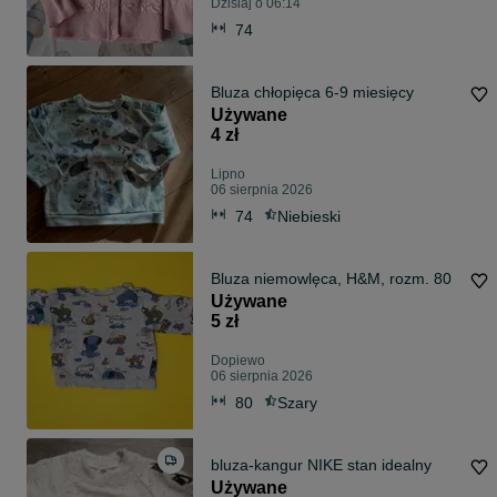
Dzisiaj o 06:14
74
Bluza chłopięca 6-9 miesięcy
Używane
4 zł
Lipno
06 sierpnia 2026
74
Niebieski
Bluza niemowlęca, H&M, rozm. 80
Używane
5 zł
Dopiewo
06 sierpnia 2026
80
Szary
bluza-kangur NIKE stan idealny
Używane