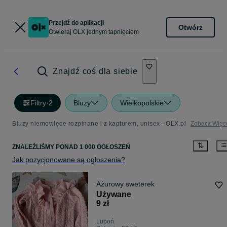
Przejdź do aplikacji
Otwórz
Otwieraj OLX jednym tapnięciem
Znajdź coś dla siebie
Filtry
·
2
Bluzy
Wielkopolskie
Bluzy niemowlęce rozpinane i z kapturem, unisex - OLX.pl
Zobacz Więc
ZNALEŹLIŚMY
PONAD
1 000 OGŁOSZEŃ
Jak pozycjonowane są ogłoszenia?
Ażurowy sweterek
Używane
9 zł
Luboń