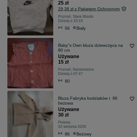
25 zł
29,38 zł z Pakietem Ochronnym
Poznań, Stare Miasto
Dzisiaj o 10:10
56
Biały
Baby"s Own bluza dziewczęca na
80 cm
Używane
15 zł
Poznań, Naramowice
Dzisiaj o 07:47
80
Bluza Fabryka bodziaków r. 86
beżowa
Używane
30 zł
Pniewy
02 sierpnia 2026
86
Beżowy