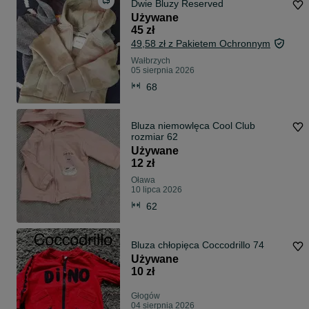
Dwie Bluzy Reserved
Używane
45 zł
49,58 zł z Pakietem Ochronnym
Wałbrzych
05 sierpnia 2026
68
Bluza niemowlęca Cool Club
rozmiar 62
Używane
12 zł
Oława
10 lipca 2026
62
Bluza chłopięca Coccodrillo 74
Używane
10 zł
Głogów
04 sierpnia 2026