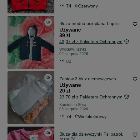
74
Czerwony
Bluza modna ocieplana Lupilu
Używane
39 zł
43,37 zł z Pakietem Ochronnym
Wrocław, Krzyki
02 sierpnia 2026
80
Zestaw 3 bluz niemowlęcych
Używane
20 zł
23,70 zł z Pakietem Ochronnym
Kamienna Góra
05 sierpnia 2026
74
Wielokolorowy
Bluza dla dziewczynki Psi patrol,
rozm 74