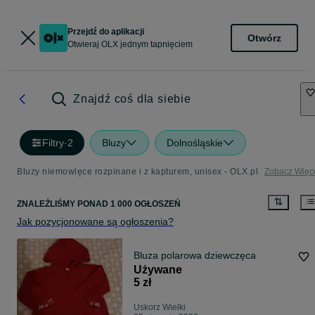
Przejdź do aplikacji
Otwórz
Otwieraj OLX jednym tapnięciem
Znajdź coś dla siebie
Filtry
·
2
Bluzy
Dolnośląskie
Bluzy niemowlęce rozpinane i z kapturem, unisex - OLX.pl
Zobacz Więc
ZNALEŹLIŚMY
PONAD
1 000 OGŁOSZEŃ
Jak pozycjonowane są ogłoszenia?
Bluza polarowa dziewczęca
Używane
5 zł
Uskorz Wielki