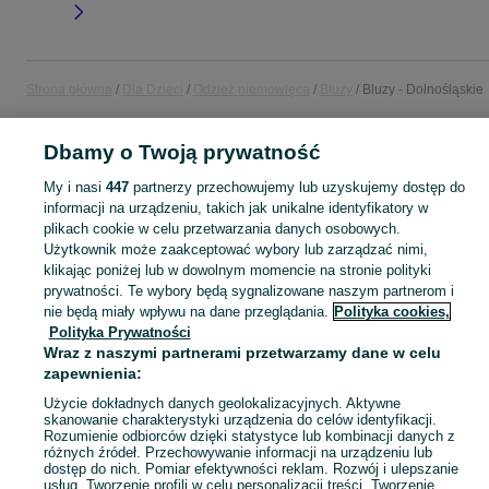
Strona główna
Dla Dzieci
Odzież niemowlęca
Bluzy
Bluzy - Dolnośląskie
POLSKA » DOLNOŚLĄSKIE
Dbamy o Twoją prywatność
My i nasi
447
partnerzy przechowujemy lub uzyskujemy dostęp do
KATEGORIA
informacji na urządzeniu, takich jak unikalne identyfikatory w
plikach cookie w celu przetwarzania danych osobowych.
Użytkownik może zaakceptować wybory lub zarządzać nimi,
ubranko do chrztu dla chłopca
,
ubranko do chrztu dla dziewczynki
Zobacz Więc
,
ubranko do
klikając poniżej lub w dowolnym momencie na stronie polityki
prywatności. Te wybory będą sygnalizowane naszym partnerom i
nie będą miały wpływu na dane przeglądania.
Polityka cookies,
Mapa kategorii
Polityka Prywatności
Mapa miejscowości
Wraz z naszymi partnerami przetwarzamy dane w celu
Mapa ministron
zapewnienia:
Popularne wyszukiwania
Użycie dokładnych danych geolokalizacyjnych. Aktywne
skanowanie charakterystyki urządzenia do celów identyfikacji.
Rozumienie odbiorców dzięki statystyce lub kombinacji danych z
różnych źródeł. Przechowywanie informacji na urządzeniu lub
dostęp do nich. Pomiar efektywności reklam. Rozwój i ulepszanie
usług. Tworzenie profili w celu personalizacji treści. Tworzenie