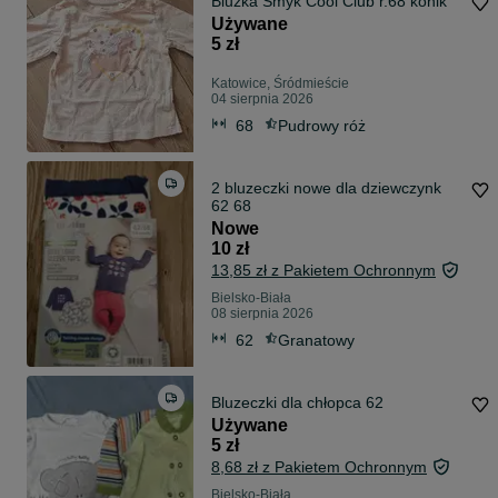
Bluzka Smyk Cool Club r.68 konik
Używane
5 zł
Katowice, Śródmieście
04 sierpnia 2026
68
Pudrowy róż
2 bluzeczki nowe dla dziewczynk
62 68
Nowe
10 zł
13,85 zł z Pakietem Ochronnym
Bielsko-Biała
08 sierpnia 2026
62
Granatowy
Bluzeczki dla chłopca 62
Używane
5 zł
8,68 zł z Pakietem Ochronnym
Bielsko-Biała