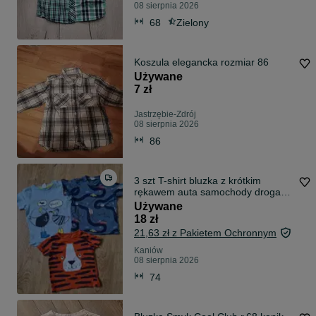
08 sierpnia 2026
68
Zielony
Koszula elegancka rozmiar 86
Używane
7 zł
Jastrzębie-Zdrój
08 sierpnia 2026
86
3 szt T-shirt bluzka z krótkim
rękawem auta samochody droga
mewy H&M
Używane
18 zł
21,63 zł z Pakietem Ochronnym
Kaniów
08 sierpnia 2026
74