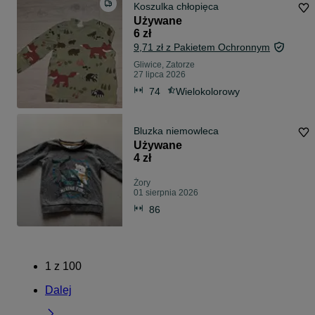
Koszulka chłopięca
Używane
6 zł
9,71 zł z Pakietem Ochronnym
Gliwice, Zatorze
27 lipca 2026
74
Wielokolorowy
Bluzka niemowleca
Używane
4 zł
Żory
01 sierpnia 2026
86
1
z
100
Dalej