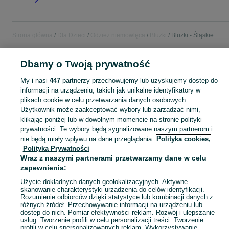
Strona główna
Dla Dzieci
Odzież niemowlęca
Bluzki
Bluzki - Śląskie
Dbamy o Twoją prywatność
POLSKA » ŚLĄSKIE
My i nasi
447
partnerzy przechowujemy lub uzyskujemy dostęp do
informacji na urządzeniu, takich jak unikalne identyfikatory w
KATEGORIA
plikach cookie w celu przetwarzania danych osobowych.
Użytkownik może zaakceptować wybory lub zarządzać nimi,
ubranko do chrztu dla chłopca
,
ubranko do chrztu dla dziewczynki
Zobacz Więc
,
ubranko do
klikając poniżej lub w dowolnym momencie na stronie polityki
prywatności. Te wybory będą sygnalizowane naszym partnerom i
nie będą miały wpływu na dane przeglądania.
Polityka cookies,
Mapa kategorii
Polityka Prywatności
Mapa miejscowości
Wraz z naszymi partnerami przetwarzamy dane w celu
Mapa ministron
zapewnienia:
Popularne wyszukiwania
Użycie dokładnych danych geolokalizacyjnych. Aktywne
skanowanie charakterystyki urządzenia do celów identyfikacji.
Rozumienie odbiorców dzięki statystyce lub kombinacji danych z
różnych źródeł. Przechowywanie informacji na urządzeniu lub
dostęp do nich. Pomiar efektywności reklam. Rozwój i ulepszanie
usług. Tworzenie profili w celu personalizacji treści. Tworzenie
profili w celu spersonalizowanych reklam. Wykorzystywanie