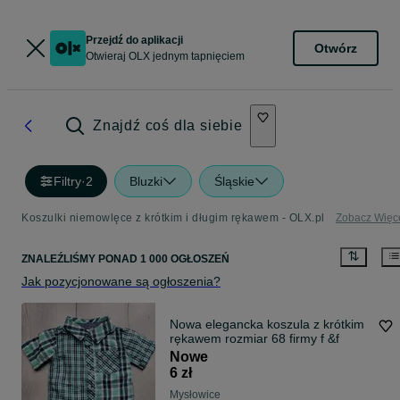
Przejdź do aplikacji
Otwórz
Otwieraj OLX jednym tapnięciem
Znajdź coś dla siebie
Filtry
·
2
Bluzki
Śląskie
Koszulki niemowlęce z krótkim i długim rękawem - OLX.pl
Zobacz Więc
ZNALEŹLIŚMY
PONAD
1 000 OGŁOSZEŃ
Jak pozycjonowane są ogłoszenia?
Nowa elegancka koszula z krótkim
rękawem rozmiar 68 firmy f &f
Nowe
6 zł
Mysłowice