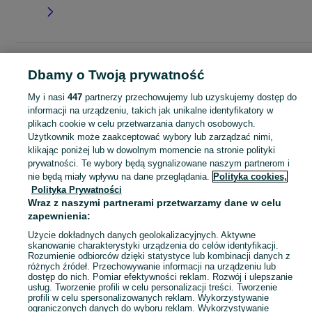
Strona główna
Dla Dzieci
Odzież niemowlęca
Bluzki
Bluzki - Śląskie
Dbamy o Twoją prywatność
Bluzki - Sosnowiec
My i nasi
447
partnerzy przechowujemy lub uzyskujemy dostęp do
informacji na urządzeniu, takich jak unikalne identyfikatory w
KATEGORIA
plikach cookie w celu przetwarzania danych osobowych.
Użytkownik może zaakceptować wybory lub zarządzać nimi,
ubranko do chrztu dla chłopca
,
ubranko do chrztu dla dziewczynki
Zobacz Więc
,
ubranko do
klikając poniżej lub w dowolnym momencie na stronie polityki
prywatności. Te wybory będą sygnalizowane naszym partnerom i
nie będą miały wpływu na dane przeglądania.
Polityka cookies,
Mapa kategorii
Polityka Prywatności
Mapa miejscowości
Wraz z naszymi partnerami przetwarzamy dane w celu
Mapa ministron
zapewnienia:
Popularne wyszukiwania
Użycie dokładnych danych geolokalizacyjnych. Aktywne
skanowanie charakterystyki urządzenia do celów identyfikacji.
Rozumienie odbiorców dzięki statystyce lub kombinacji danych z
różnych źródeł. Przechowywanie informacji na urządzeniu lub
dostęp do nich. Pomiar efektywności reklam. Rozwój i ulepszanie
usług. Tworzenie profili w celu personalizacji treści. Tworzenie
profili w celu spersonalizowanych reklam. Wykorzystywanie
ograniczonych danych do wyboru reklam. Wykorzystywanie