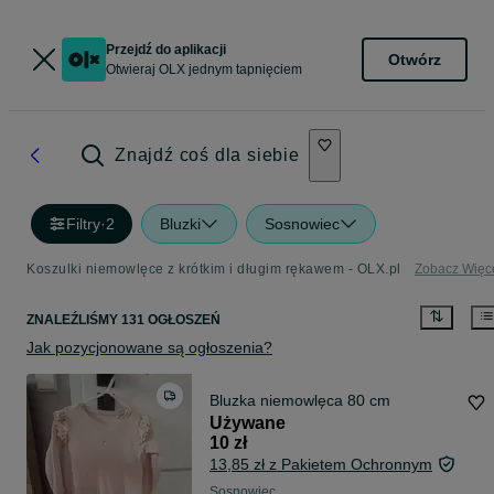
Przejdź do aplikacji
Otwórz
Otwieraj OLX jednym tapnięciem
Znajdź coś dla siebie
Filtry
·
2
Bluzki
Sosnowiec
Koszulki niemowlęce z krótkim i długim rękawem - OLX.pl
Zobacz Więc
ZNALEŹLIŚMY 131 OGŁOSZEŃ
Jak pozycjonowane są ogłoszenia?
Bluzka niemowlęca 80 cm
Używane
10 zł
13,85 zł z Pakietem Ochronnym
Sosnowiec