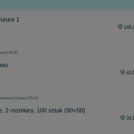
futura 1
148,
iaj o 06:02
buu
42,
ieżono dzisiaj o 05:43
ie, 2 rozmiary, 100 sztuk (50+50)
34,