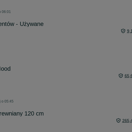
o 06:01
entów - Używane
9,
Mood
65,
j o 05:45
Drewniany 120 cm
265,