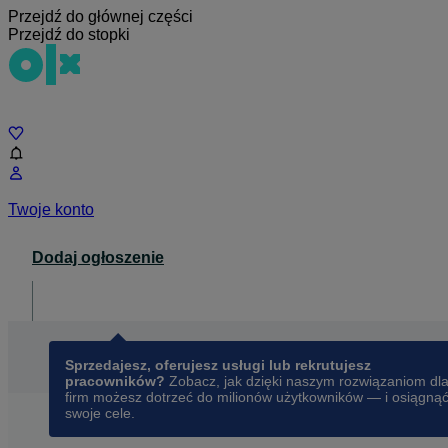
Przejdź do głównej części
Przejdź do stopki
Czat
Twoje konto
Dodaj ogłoszenie
Dla biznesu
opens in a new tab
Sprzedajesz, oferujesz usługi lub rekrutujesz
pracowników?
Zobacz, jak dzięki naszym rozwiązaniom dl
firm możesz dotrzeć do milionów użytkowników — i osiągną
swoje cele.