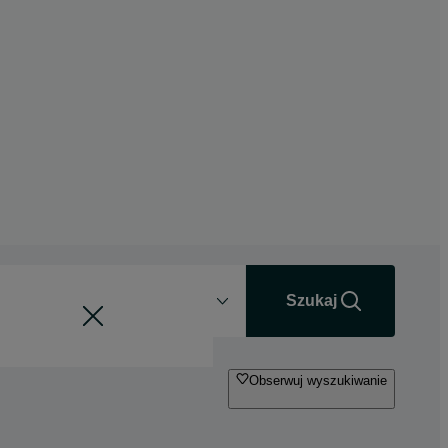
Odległość
+0 km
Szukaj
Obserwuj wyszukiwanie