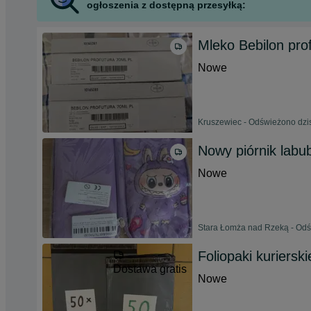
ogłoszenia z dostępną przesyłką:
Mleko Bebilon pro
Nowe
Kruszewiec - Odświeżono dzis
Nowy piórnik labu
Nowe
Stara Łomża nad Rzeką - Odśw
Foliopaki kuriersk
Dostawa gratis
Nowe