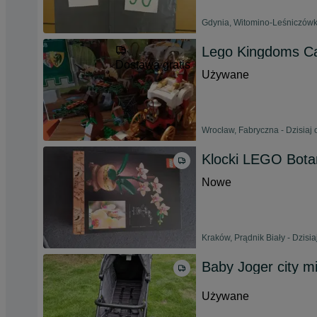
Gdynia, Witomino-Leśniczówka
Lego Kingdoms Ca
Dostawa gratis
Używane
Wrocław, Fabryczna - Dzisiaj 
Klocki LEGO Botan
Nowe
Kraków, Prądnik Biały - Dzisia
Baby Joger city m
Używane