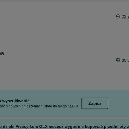
23,
na
85,
to wyszukiwanie
Zapisz
ać o nowych ogłoszeniach, które do niego pasują.
 ale dzięki Przesyłkom OLX możesz wygodnie kupować przedmioty z 