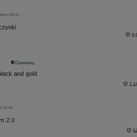
siaj o 05:41
czynki
8,
Czerwony
black and gold
1 1
 o 05:44
m 2.0
5