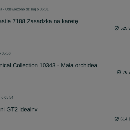
 - Odświeżono dzisiaj o 06:01
stle 7188 Zasadzka na karetę
525,
o 05:56
ical Collection 10343 - Mała orchidea
76,
j o 05:54
ini GT2 idealny
614,