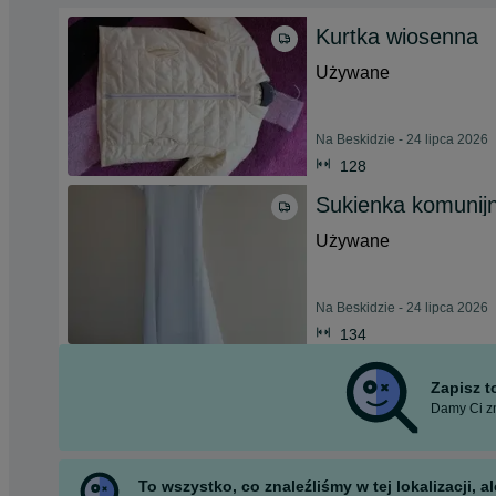
Kurtka wiosenna
Używane
Na Beskidzie - 24 lipca 2026
128
Sukienka komunij
Używane
Na Beskidzie - 24 lipca 2026
134
Zapisz 
Damy Ci zn
To wszystko, co znaleźliśmy w tej lokalizacji,