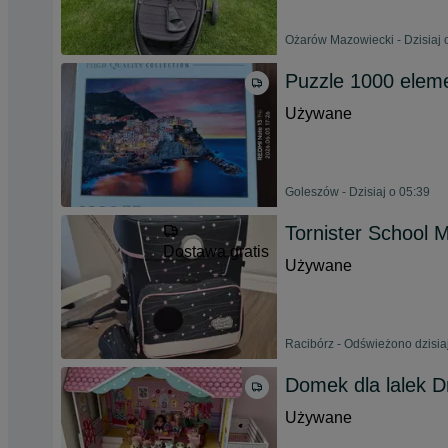
Ożarów Mazowiecki - Dzisiaj 
Puzzle 1000 elem
Używane
Goleszów - Dzisiaj o 05:39
Tornister School 
Dostawa gratis
Używane
Racibórz - Odświeżono dzisia
Domek dla lalek 
Używane