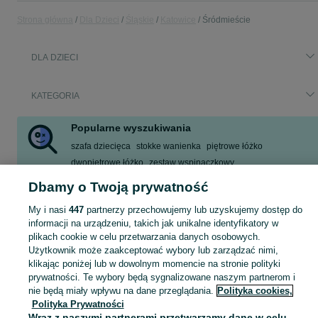
Strona główna
Dla Dzieci
Śląskie
Katowice
Śródmieście
DLA DZIECI
KATEGORIA
Popularne wyszukiwania
szafa dziecięca
stokke wanienka
piętrowe łóżko
dwopiętrowe łóżko
zestaw wspinaczkowy
fotelik rowerowy hamax
jeżdzik
samochodzik
Dbamy o Twoją prywatność
Zobacz Więcej
My i nasi
447
partnerzy przechowujemy lub uzyskujemy dostęp do
informacji na urządzeniu, takich jak unikalne identyfikatory w
plikach cookie w celu przetwarzania danych osobowych.
Zakupy dla Twojej pociechy mogą być dziecinnie proste! Znajdź to, czego potrzebujesz w kategorii Dla Dzieci na OLX - Katowice i okolice!
Zobacz Więc
Użytkownik może zaakceptować wybory lub zarządzać nimi,
klikając poniżej lub w dowolnym momencie na stronie polityki
Mapa kategorii
prywatności. Te wybory będą sygnalizowane naszym partnerom i
Mapa miejscowości
nie będą miały wpływu na dane przeglądania.
Polityka cookies,
Polityka Prywatności
Mapa ministron
Wraz z naszymi partnerami przetwarzamy dane w celu