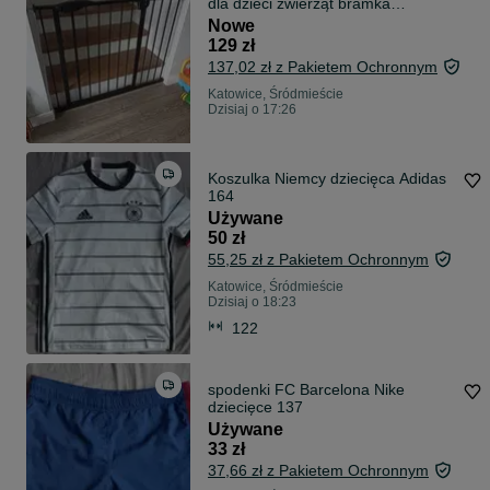
dla dzieci zwierząt bramka
rozporowa ochronna na schody
Nowe
drzwi 74-108cm
129 zł
137,02 zł z Pakietem Ochronnym
Katowice, Śródmieście
Dzisiaj o 17:26
Koszulka Niemcy dziecięca Adidas
164
Używane
50 zł
55,25 zł z Pakietem Ochronnym
Katowice, Śródmieście
Dzisiaj o 18:23
122
spodenki FC Barcelona Nike
dziecięce 137
Używane
33 zł
37,66 zł z Pakietem Ochronnym