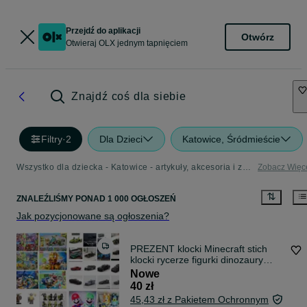
Przejdź do aplikacji
Otwórz
Otwieraj OLX jednym tapnięciem
Znajdź coś dla siebie
Filtry
·
2
Dla Dzieci
Katowice, Śródmieście
Wszystko dla dziecka - Katowice - artykuły, akcesoria i zabawki dla dzieci w Twojej okolicy
Zobacz Więc
ZNALEŹLIŚMY
PONAD
1 000 OGŁOSZEŃ
Jak pozycjonowane są ogłoszenia?
PREZENT klocki Minecraft stich
klocki rycerze figurki dinozaury
klocki Batman mario friends
Nowe
maskotka bluey Bing Bingo zabawki
40 zł
dla dziecka na prezent
45,43 zł z Pakietem Ochronnym