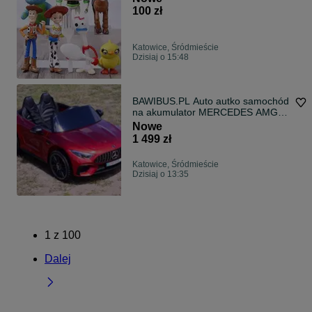
100 zł
Katowice, Śródmieście
Dzisiaj o 15:48
BAWIBUS.PL Auto autko samochód
na akumulator MERCEDES AMG
SL63 NOWY!
Nowe
1 499 zł
Katowice, Śródmieście
Dzisiaj o 13:35
1
z
100
Dalej