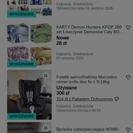
Katowice, Śródmieście
Odświeżono dnia 04 sierpnia 2026
WYRÓŻNIONE
KARTY Demon Hunters KPOP 288
szt Łowczynie Demonów Cały BOX
288
Nowe
28 zł
Katowice, Śródmieście
05 sierpnia 2026
WYRÓŻNIONE
Fotelik samochodowy Mercedes
römer izofix duo fix z 9-18kg
Używane
300 zł
314 zł z Pakietem Ochronnym
Katowice, Śródmieście
Odświeżono dzisiaj o 08:56
WYRÓŻNIONE
Barierka zabezpieczająca NOWA