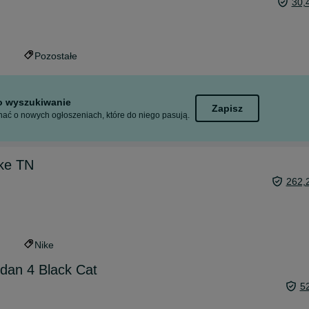
30,
Pozostałe
to wyszukiwanie
Zapisz
ać o nowych ogłoszeniach, które do niego pasują.
ike TN
262,
Nike
rdan 4 Black Cat
5