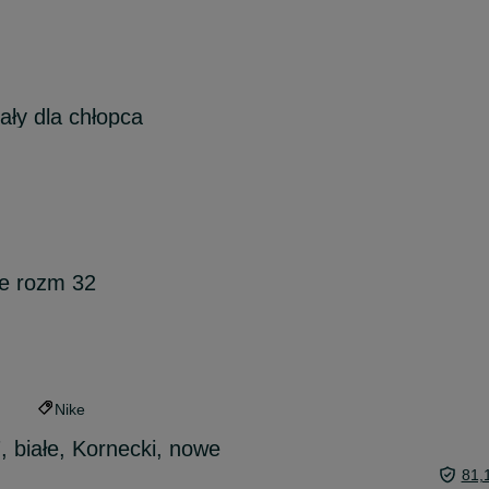
ły dla chłopca
ke rozm 32
Nike
, białe, Kornecki, nowe
81,