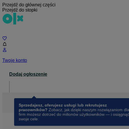
Przejdź do głównej części
Przejdź do stopki
Czat
Twoje konto
Dodaj ogłoszenie
Dla biznesu
opens in a new tab
Sprzedajesz, oferujesz usługi lub rekrutujesz
pracowników?
Zobacz, jak dzięki naszym rozwiązaniom dl
firm możesz dotrzeć do milionów użytkowników — i osiągną
swoje cele.