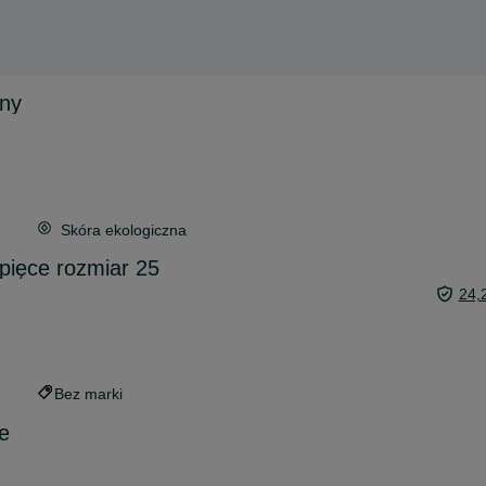
ny
Skóra ekologiczna
pięce rozmiar 25
24,
Bez marki
e