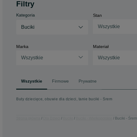
Filtry
Kategoria
Stan
Wszystkie
Buciki
Marka
Materiał
Wszystkie
Wszystkie
Wszystkie
Firmowe
Prywatne
Buty dziecięce, obuwie dla dzieci, tanie buciki - Śrem
Strona główna
Dla Dzieci
Buciki
Buciki - Wielkopolskie
Buciki - Śrem