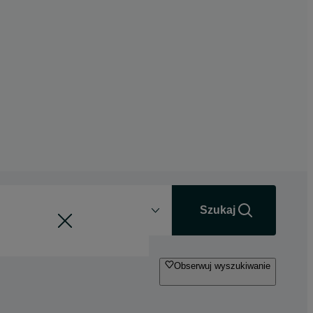
Odległość
+0 km
Szukaj
Obserwuj wyszukiwanie