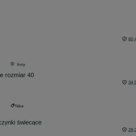
60,
Inny
ke rozmiar 40
34,
Nike
czynki świecące
29,