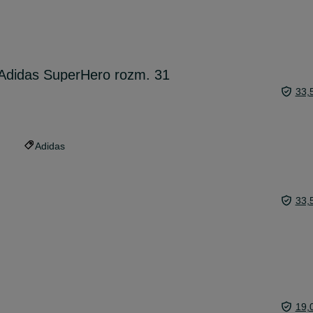
 Adidas SuperHero rozm. 31
33,
Adidas
33,
19,