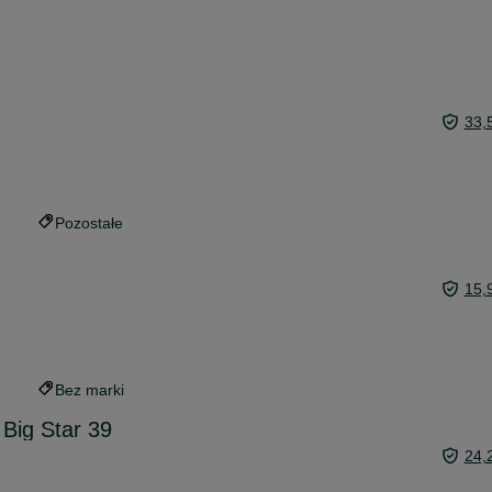
33,
Pozostałe
15,
Bez marki
 Big Star 39
24,