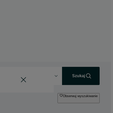
Odległość
+0 km
Szukaj
Obserwuj wyszukiwanie