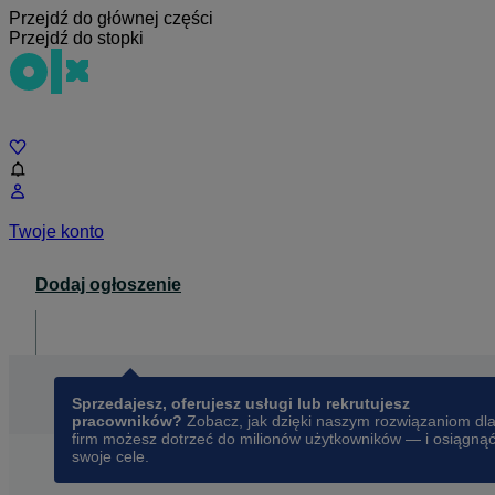
Przejdź do głównej części
Przejdź do stopki
Czat
Twoje konto
Dodaj ogłoszenie
Dla biznesu
opens in a new tab
Sprzedajesz, oferujesz usługi lub rekrutujesz
pracowników?
Zobacz, jak dzięki naszym rozwiązaniom dl
firm możesz dotrzeć do milionów użytkowników — i osiągną
swoje cele.