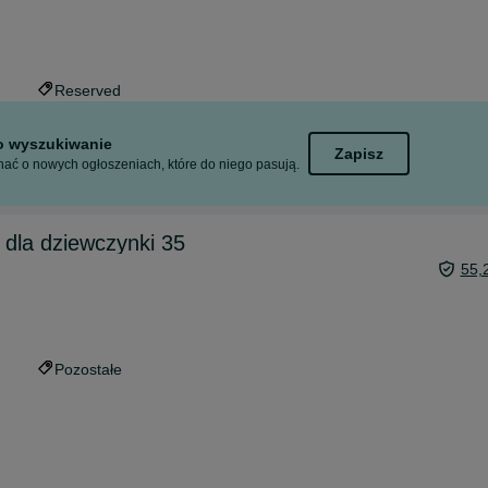
Reserved
to wyszukiwanie
Zapisz
ać o nowych ogłoszeniach, które do niego pasują.
y dla dziewczynki 35
55,
Pozostałe