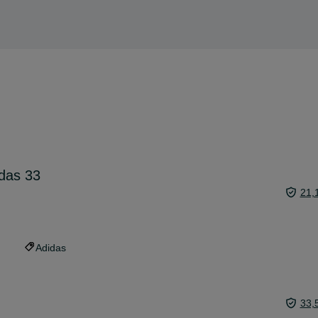
das 33
21,
Adidas
33,