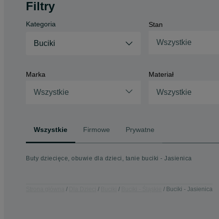
Filtry
Kategoria
Stan
Wszystkie
Buciki
Marka
Materiał
Wszystkie
Wszystkie
Wszystkie
Firmowe
Prywatne
Buty dziecięce, obuwie dla dzieci, tanie buciki - Jasienica
Strona główna
Dla Dzieci
Buciki
Buciki - Śląskie
Buciki - Jasienica