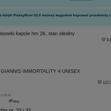
 ale dzięki Przesyłkom OLX możesz wygodnie kupować przedmioty z 
nisowki kapcie hm 26, stan idealny
8,
e GIANNIS IMMORTALITY 4 UNISEX
137,
j o 10:23
Nike
das nr. 32 i 33