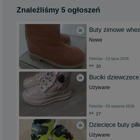
Znaleźliśmy 5 ogłoszeń
Buty zimowe wheat
Nowe
Felinów - 23 lipca 2026
30
Buciki dziewczęce
Używane
Felinów - 03 sierpnia 2026
27
Dziecięce buty pił
Używane