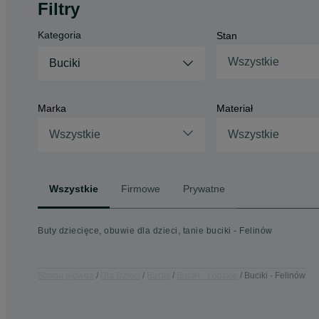
Filtry
Kategoria
Stan
Wszystkie
Buciki
Marka
Materiał
Wszystkie
Wszystkie
Wszystkie
Firmowe
Prywatne
Buty dziecięce, obuwie dla dzieci, tanie buciki - Felinów
Strona główna
Dla Dzieci
Buciki
Buciki - Łódzkie
Buciki - Felinów