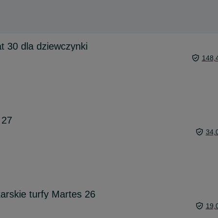
 30 dla dziewczynki
148,
 27
34,
karskie turfy Martes 26
19,