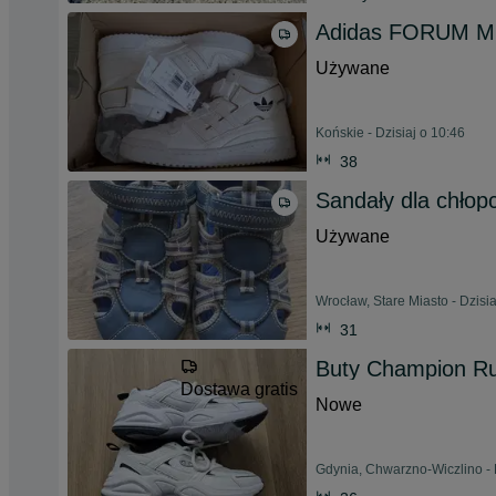
Adidas FORUM MI
Używane
Końskie - Dzisiaj o 10:46
38
Sandały dla chłop
Używane
Wrocław, Stare Miasto - Dzisia
31
Buty Champion R
Dostawa gratis
Nowe
Gdynia, Chwarzno-Wiczlino - 