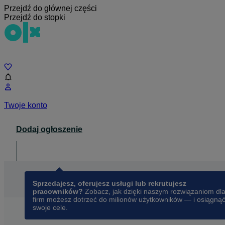
Przejdź do głównej części
Przejdź do stopki
Czat
Twoje konto
Dodaj ogłoszenie
Dla biznesu
opens in a new tab
Sprzedajesz, oferujesz usługi lub rekrutujesz
pracowników?
Zobacz, jak dzięki naszym rozwiązaniom dl
firm możesz dotrzeć do milionów użytkowników — i osiągną
swoje cele.