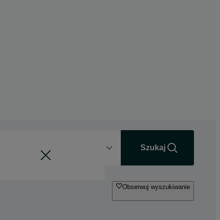
Odległość
+0 km
Szukaj
Obserwuj wyszukiwanie