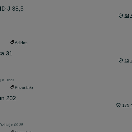
D J 38,5
64,
Adidas
ca 31
13,
j o 10:23
Pozostałe
un 202
179,
Dzisiaj o 09:35