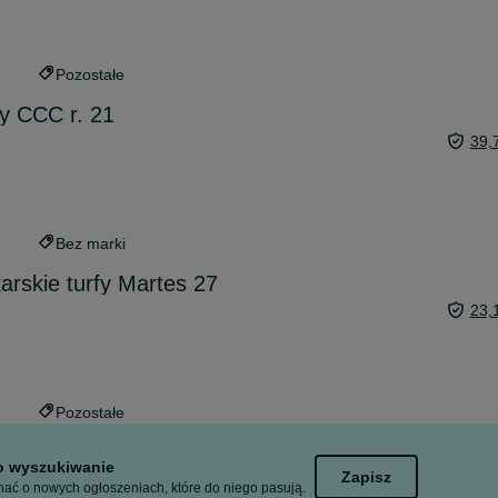
Pozostałe
oy CCC r. 21
39,
Bez marki
karskie turfy Martes 27
23,
Pozostałe
to wyszukiwanie
Zapisz
ać o nowych ogłoszeniach, które do niego pasują.